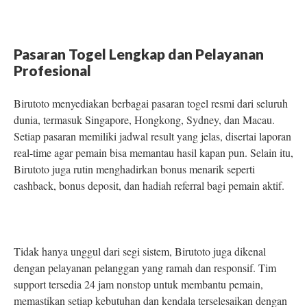
Pasaran Togel Lengkap dan Pelayanan
Profesional
Birutoto menyediakan berbagai pasaran togel resmi dari seluruh
dunia, termasuk Singapore, Hongkong, Sydney, dan Macau.
Setiap pasaran memiliki jadwal result yang jelas, disertai laporan
real-time agar pemain bisa memantau hasil kapan pun. Selain itu,
Birutoto juga rutin menghadirkan bonus menarik seperti
cashback, bonus deposit, dan hadiah referral bagi pemain aktif.
Tidak hanya unggul dari segi sistem, Birutoto juga dikenal
dengan pelayanan pelanggan yang ramah dan responsif. Tim
support tersedia 24 jam nonstop untuk membantu pemain,
memastikan setiap kebutuhan dan kendala terselesaikan dengan