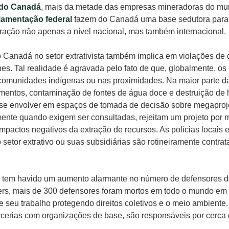
do Canadá
, mais da metade das empresas mineradoras do mu
ulamentação federal
fazem do Canadá uma base sedutora para
ração não apenas a nível nacional, mas também internacional.
do Canadá no setor extrativista também implica em violações de
s. Tal realidade é agravada pelo fato de que, globalmente, os p
comunidades indígenas ou nas proximidades. Na maior parte da
mentos, contaminação de fontes de água doce e destruição de 
e se envolver em espaços de tomada de decisão sobre megaproje
ente quando exigem ser consultadas, rejeitam um projeto por 
pactos negativos da extração de recursos. As polícias locais
setor extrativo ou suas subsidiárias são rotineiramente contrata
tem havido um aumento alarmante no número de defensores do
ers, mais de 300 defensores foram mortos em todo o mundo em 
e seu trabalho protegendo direitos coletivos e o meio ambiente
arcerias com organizações de base, são responsáveis por cerc