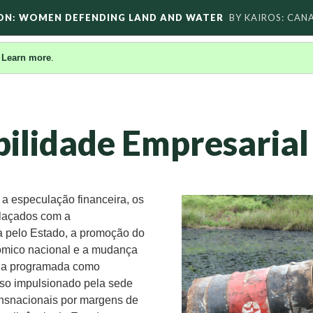
ON: WOMEN DEFENDING LAND AND WATER
BY KAIROS: CAN
.
Learn more
.
ilidade Empresarial
a especulação financeira, os
elaçados com a
 pelo Estado, a promoção do
mico nacional e a mudança
cia programada como
isso impulsionado pela sede
ansnacionais por margens de