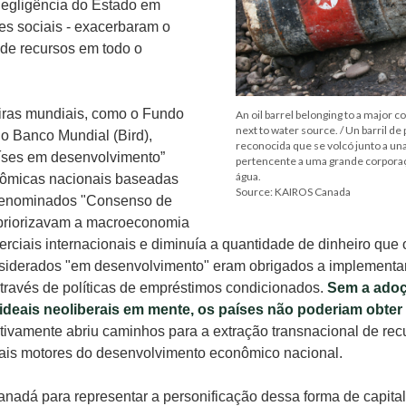
negligência do Estado em
es sociais - exacerbaram o
 de recursos em todo o
ceiras mundiais, como o Fundo
An oil barrel belonging to a major 
next to water source. / Un barril d
 o Banco Mundial (Bird),
reconocida que se volcó junto a una
íses em desenvolvimento”
pertencente a uma grande corpora
água.
nômicas nacionais baseadas
Source: KAIROS Canada
 denominados "Consenso de
 priorizavam a macroeconomia
erciais internacionais e diminuía a quantidade de dinheiro qu
nsiderados "em desenvolvimento" eram obrigados a implementar 
através de políticas de empréstimos condicionados.
Sem a adoç
 ideais neoliberais em mente, os países não poderiam obte
tivamente abriu caminhos para a extração transnacional de rec
ais motores do desenvolvimento econômico nacional.
nadá para representar a personificação dessa forma de capita