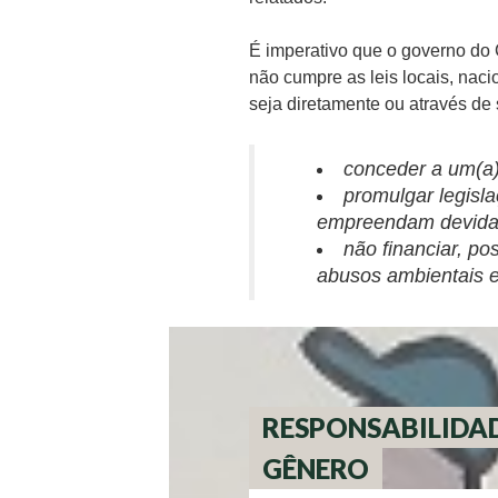
É imperativo que o governo do 
não cumpre as leis locais, naci
seja diretamente ou através de
conceder a um(a)
promulgar legisl
empreendam devida d
não financiar, p
abusos ambientais e
RESPONSABILIDAD
GÊNERO