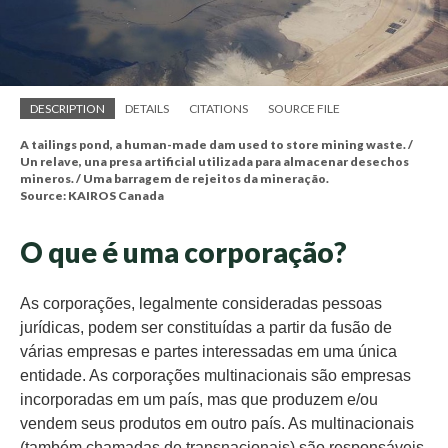
DESCRIPTION
DETAILS
CITATIONS
SOURCE FILE
A tailings pond, a human-made dam used to store mining waste. /
Un relave, una presa artificial utilizada para almacenar desechos
mineros. / Uma barragem de rejeitos da mineração.
Source: KAIROS Canada
O que é uma corporação?
As corporações, legalmente consideradas pessoas
jurídicas, podem ser constituídas a partir da fusão de
várias empresas e partes interessadas em uma única
entidade. As corporações multinacionais são empresas
incorporadas em um país, mas que produzem e/ou
vendem seus produtos em outro país. As multinacionais
(também chamadas de transnacionais) são responsáveis