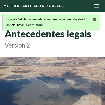
MOTHER EARTH AND RESOURCE…
Togg
navig
Scalar's 'additional metadata' features have been disabled
on this install.
Learn more
.
RESPONSABILIDADE EMPRESARIAL
(3/5)
Antecedentes legais
Version 2