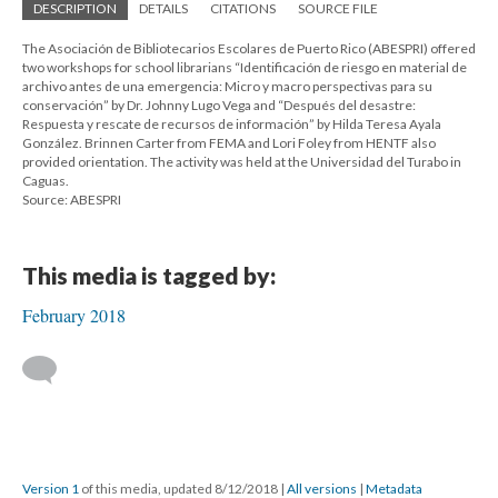
DESCRIPTION
DETAILS
CITATIONS
SOURCE FILE
The Asociación de Bibliotecarios Escolares de Puerto Rico (ABESPRI) offered
two workshops for school librarians “Identificación de riesgo en material de
archivo antes de una emergencia: Micro y macro perspectivas para su
conservación” by Dr. Johnny Lugo Vega and “Después del desastre:
Respuesta y rescate de recursos de información” by Hilda Teresa Ayala
González. Brinnen Carter from FEMA and Lori Foley from HENTF also
provided orientation. The activity was held at the Universidad del Turabo in
Caguas.
Source: ABESPRI
This media is tagged by:
February 2018
Version 1
of this media, updated 8/12/2018
|
All versions
|
Metadata