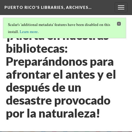
PUERTO RICO'S LIBRARIES, ARCHIVES…
Togg
navig
Scalar's 'additional metadata' features have been disabled on this
¡Alerta en nuestras
install.
Learn more
.
bibliotecas:
Preparándonos para
afrontar el antes y el
después de un
desastre provocado
por la naturaleza!