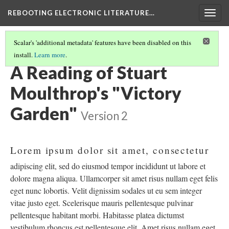
REBOOTING ELECTRONIC LITERATURE…
Togg
navig
Scalar's 'additional metadata' features have been disabled on this
install.
Learn more
.
STUART MOULTHROP'S "VICTORY GARDEN"
(3/6)
A Reading of Stuart
Moulthrop's "Victory
Garden"
Version 2
Lorem ipsum dolor sit amet, consectetur
adipiscing elit, sed do eiusmod tempor incididunt ut labore et
dolore magna aliqua. Ullamcorper sit amet risus nullam eget felis
eget nunc lobortis. Velit dignissim sodales ut eu sem integer
vitae justo eget. Scelerisque mauris pellentesque pulvinar
pellentesque habitant morbi. Habitasse platea dictumst
vestibulum rhoncus est pellentesque elit. Amet risus nullam eget