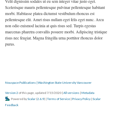
Velit dignissim sodales ut eu sem integer vitae justo eget.
Scelerisque mauris pellentesque pulvinar pellentesque habitant
morbi. Habitasse platea dictumst vestibulum rhoncus est
pellentesque elit. Amet risus nullam eget felis eget nunc. Arcu
non odio euismod lacinia at quis risus sed. Turpis egestas
maecenas pharetra convallis posuere morbi. Adipiscing tristique
risus nec feugiat. Magna fringilla urna porttitor rhoncus dolor
purus.
Nouspace Publications | Washington State University Vancouver
Version 2
of this page, updated 7/15/2020
|
All versions
|
Metadata
Powered by
Scalar
(
2.6.9
) |
Terms of Service
|
Privacy Policy
|
Scalar
Feedback