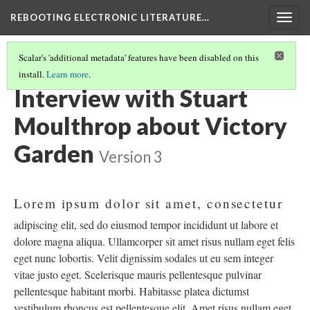
REBOOTING ELECTRONIC LITERATURE…
Togg
navig
Scalar's 'additional metadata' features have been disabled on this
install.
Learn more
.
STUART MOULTHROP'S "VICTORY GARDEN"
(2/6)
Interview with Stuart
Moulthrop about Victory
Garden
Version 3
Lorem ipsum dolor sit amet, consectetur
adipiscing elit, sed do eiusmod tempor incididunt ut labore et
dolore magna aliqua. Ullamcorper sit amet risus nullam eget felis
eget nunc lobortis. Velit dignissim sodales ut eu sem integer
vitae justo eget. Scelerisque mauris pellentesque pulvinar
pellentesque habitant morbi. Habitasse platea dictumst
vestibulum rhoncus est pellentesque elit. Amet risus nullam eget