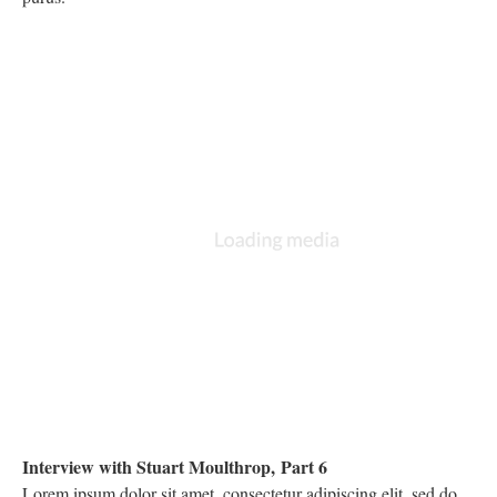
Interview with Stuart Moulthrop, Part 6
Lorem ipsum dolor sit amet, consectetur adipiscing elit, sed do