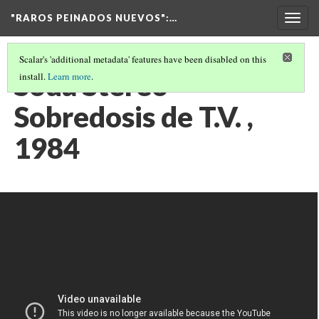
"RAROS PEINADOS NUEVOS"
:…
Togg
navig
Scalar's 'additional metadata' features have been disabled on this
Soda Stereo -
install.
Learn more
.
Sobredosis de T.V. ,
1984