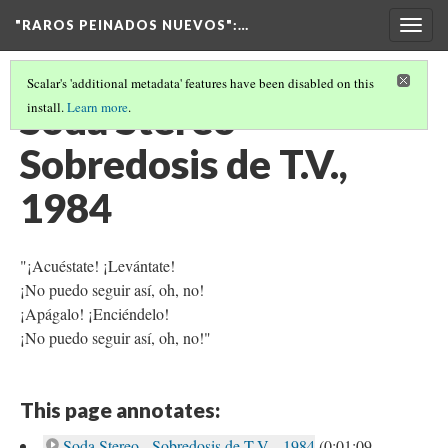
"RAROS PEINADOS NUEVOS"
:…
Togg
navig
Scalar's 'additional metadata' features have been disabled on this
Soda Stereo -
install.
Learn more
.
Sobredosis de T.V.,
1984
"¡Acuéstate! ¡Levántate!
¡No puedo seguir así, oh, no!
¡Apágalo! ¡Enciéndelo!
¡No puedo seguir así, oh, no!"
This page annotates:
Soda Stereo - Sobredosis de T.V. , 1984
(0:01:09 -