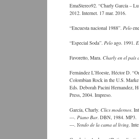
EmaStereo92. “Charly García – Lu
2012. Internet. 17 mar. 2016.
“Encuesta nacional 1988”.
Pelo
ene
“Especial Soda”.
Pelo
ago. 1991.
E
Favoretto, Mara.
Charly en el país 
Fernández L’Hoeste, Héctor D. “O
Colombian Rock in the U.S. Marke
Eds. Deborah Pacini Hernandez, Héc
Press, 2004. Impreso.
García, Charly.
Clics modernos
. I
---.
Piano Bar
. DBN, 1984. MP3.
---.
Yendo de la cama al living
. Int