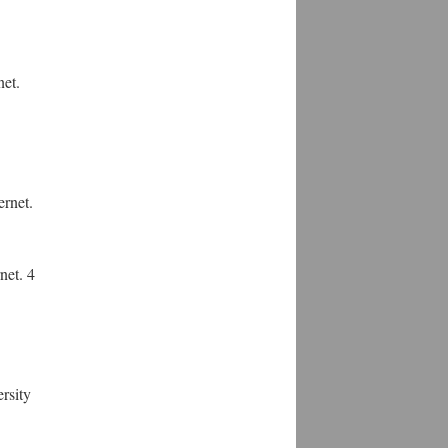
net.
ternet.
rnet. 4
rsity