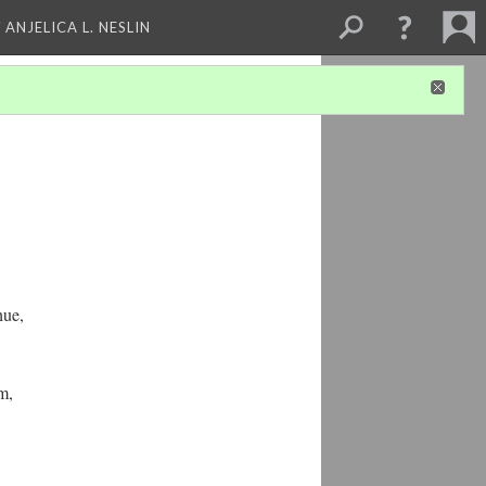
 ANJELICA L. NESLIN
hue,
m,