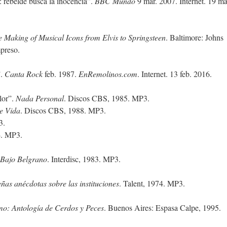
: rebelde busca la inocencia”.
BBC Mundo
9 mar. 2007. Internet. 19 ma
e Making of Musical Icons from Elvis to Springsteen
. Baltimore: Johns
preso.
”.
Canta Rock
feb. 1987.
EnRemolinos.com
. Internet. 13 feb. 2016.
lor”.
Nada Personal
. Discos CBS, 1985. MP3.
e Vida
. Discos CBS, 1988. MP3.
3.
4. MP3.
Bajo Belgrano
. Interdisc, 1983. MP3.
ñas anécdotas sobre las instituciones
. Talent, 1974. MP3.
smo: Antología de Cerdos y Peces
. Buenos Aires: Espasa Calpe, 1995.