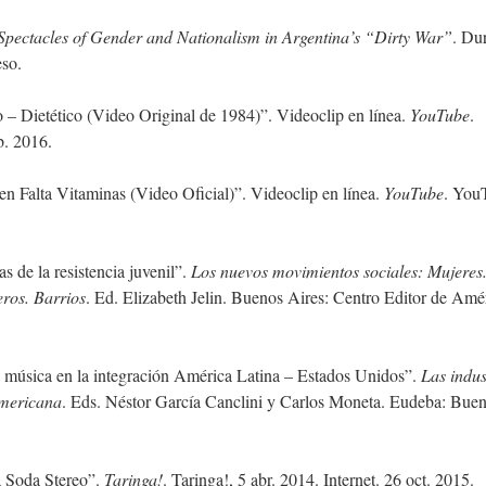
Spectacles of Gender and Nationalism in Argentina’s “Dirty War
”
. Du
eso.
– Dietético (Video Original de 1984)”. Videoclip en línea.
YouTube
.
b. 2016.
 Falta Vitaminas (Video Oficial)”. Videoclip en línea.
YouTube
. You
s de la resistencia juvenil”.
Los nuevos movimientos sociales: Mujeres
ros. Barrios
. Ed. Elizabeth Jelin. Buenos Aires: Centro Editor de Amé
a música en la integración América Latina – Estados Unidos”.
Las indus
americana
. Eds. Néstor García Canclini y Carlos Moneta. Eudeba: Bue
a Soda Stereo”.
Taringa!
. Taringa!, 5 abr. 2014. Internet. 26 oct. 2015.