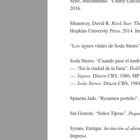
Seitz, Maximiliano. “Charly García
2016.
Shumway, David R.
Rock Star: Th
Hopkins University Press, 2014. Im
“Los signos vitales de Soda Stereo
Soda Stereo. “Cuando pase el temb
---. “En la ciudad de la furia”.
Dobl
---.
Signos
. Discos CBS, 1986. MP
---.
Soda Stereo
. Discos CBS, 198
Spinetta Jade. “Resumen porteño”.
Sui Generis. “Señor Tijeras”.
Peque
Symns, Enrique.
Invitación al abi
Impreso.