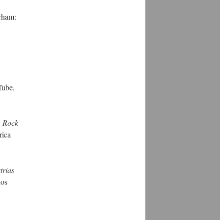
rham:
Tube,
. Rock
rica
trias
nos