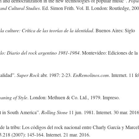
 and democratization in the new technologies of popular music”.
Popu
and Cultural Studies
. Ed. Simon Frith. Vol. II. London: Routledge, 200
la culture: Crítica de las teorías de la identidad
. Buenos Aires: Siglo
alo: Diario del rock argentino 1981-1984
. Montevideo: Ediciones de la
ualidad”.
Super Rock
abr. 1987: 2-23.
EnRemolinos.com
. Internet. 11 fe
aning of Style
. London: Methuen & Co. Ltd., 1979. Impreso.
 in South America”.
Rolling Stone
11 jun. 1981. Internet. 30 mar. 2016
 de la tribu: Los códigos del rock nacional entre Charly García y Marce
.218 (2007): 145-164. Internet. 21 mar. 2016.