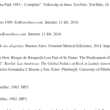
na Park 1983 – Completo”. Videoclip en línea.
YouTube
. YouTube, 18 
ro 1989.
EnRemolinos.com
. Internet. 11 feb. 2016.
nRemolinos.com
. Internet. 11 feb. 2016.
de las alegorías
. Buenos Aires: Gourmet Musical Ediciones, 2014. Imp
n How Bloque de Búsqueda Lost Part of Its Name: The Predicament of
t”.
Rockin’
Las Américas
: The Global Politics of Rock in Latin/o Amer
tor Fernández L’Hoeste y Eric Zolov. Pittsburgh: University of Pittsb
nterdisc, 1983. MP3.
erdisc, 1982. MP3.