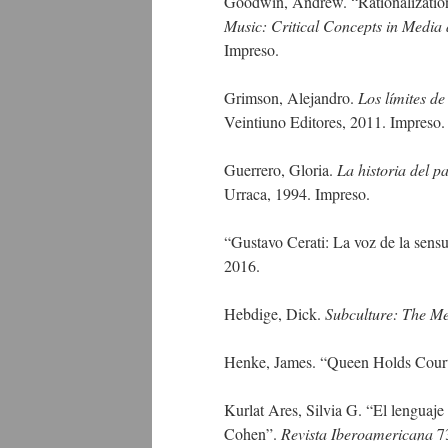
Goodwin, Andrew. “Rationalization
Music: Critical Concepts in Media 
Impreso.
Grimson, Alejandro.
Los límites de 
Veintiuno Editores, 2011. Impreso.
Guerrero, Gloria.
La historia del p
Urraca, 1994. Impreso.
“Gustavo Cerati: La voz de la sens
2016.
Hebdige, Dick.
Subculture: The Me
Henke, James. “Queen Holds Court
Kurlat Ares, Silvia G. “El lenguaje
Cohen”.
Revista Iberoamericana
73