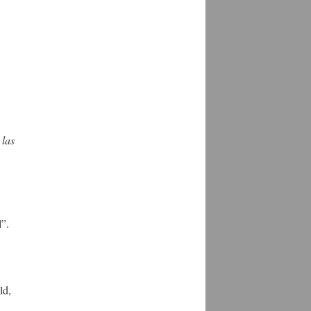
 las
l”.
ld,