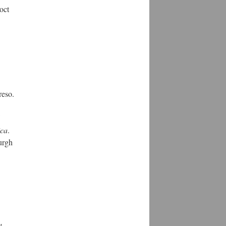
oct
reso.
ica
.
urgh