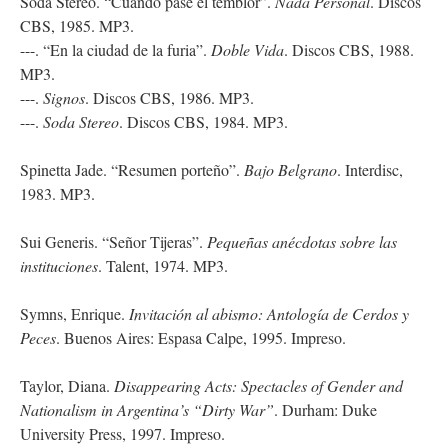
Soda Stereo. “Cuando pase el temblor”.
Nada Personal
. Discos
CBS, 1985. MP3.
---. “En la ciudad de la furia”.
Doble Vida
. Discos CBS, 1988.
MP3.
---.
Signos
. Discos CBS, 1986. MP3.
---.
Soda Stereo
. Discos CBS, 1984. MP3.
Spinetta Jade. “Resumen porteño”.
Bajo Belgrano
. Interdisc,
1983. MP3.
Sui Generis. “Señor Tijeras”.
Pequeñas anécdotas sobre las
instituciones
. Talent, 1974. MP3.
Symns, Enrique.
Invitación al abismo: Antología de Cerdos y
Peces
. Buenos Aires: Espasa Calpe, 1995. Impreso.
Taylor, Diana.
Disappearing Acts: Spectacles of Gender and
Nationalism in Argentina’s “Dirty War
”
. Durham: Duke
University Press, 1997. Impreso.