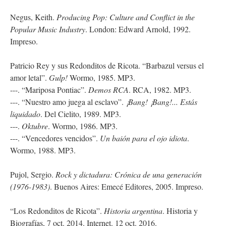
Negus, Keith.
Producing Pop: Culture and Conflict in the
Popular Music Industry
. London: Edward Arnold, 1992.
Impreso.
Patricio Rey y sus Redonditos de Ricota. “Barbazul versus el
amor letal”.
Gulp!
Wormo, 1985. MP3.
---. “Mariposa Pontiac”.
Demos RCA
. RCA, 1982. MP3.
---. “Nuestro amo juega al esclavo”.
¡Bang! ¡Bang!... Estás
liquidado
. Del Cielito, 1989. MP3.
---.
Oktubre
. Wormo, 1986. MP3.
---. “Vencedores vencidos”.
Un baión para el ojo idiota
.
Wormo, 1988. MP3.
Pujol, Sergio.
Rock y dictadura: Crónica de una generación
(1976-1983)
. Buenos Aires: Emecé Editores, 2005. Impreso.
“Los Redonditos de Ricota”.
Historia argentina
. Historia y
Biografías, 7 oct. 2014. Internet. 12 oct. 2016.