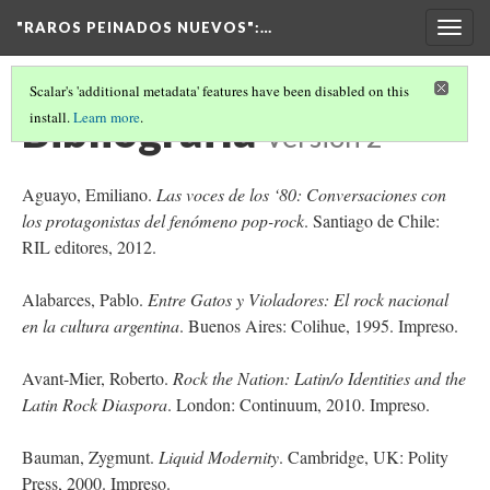
"RAROS PEINADOS NUEVOS"
:…
Togg
navig
Scalar's 'additional metadata' features have been disabled on this
Bibliografía
install.
Learn more
.
Version 2
Aguayo, Emiliano.
Las voces de los ‘80: Conversaciones con
los protagonistas del fenómeno pop-rock
. Santiago de Chile:
RIL editores, 2012.
Alabarces, Pablo.
Entre Gatos y Violadores: El rock nacional
en la cultura argentina
. Buenos Aires: Colihue, 1995. Impreso.
Avant-Mier, Roberto.
Rock the Nation: Latin/o Identities and the
Latin Rock Diaspora
. London: Continuum, 2010. Impreso.
Bauman, Zygmunt.
Liquid Modernity
. Cambridge, UK: Polity
Press, 2000. Impreso.