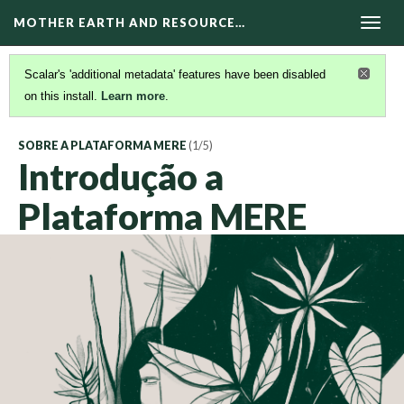
MOTHER EARTH AND RESOURCE…
Togg
navig
Scalar's 'additional metadata' features have been disabled
on this install.
Learn more
.
SOBRE A PLATAFORMA MERE
(1/5)
Introdução a
Plataforma MERE
Version 6