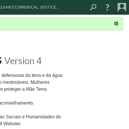
ADIAN ECUMENICAL JUSTICE…
s
Version 4
 defensoras da terra e da água
o inestimáveis. Mulheres
 e proteger a Mãe Terra.
e aconselhamento.
ias Sociais e Humanidades do
l Webster.