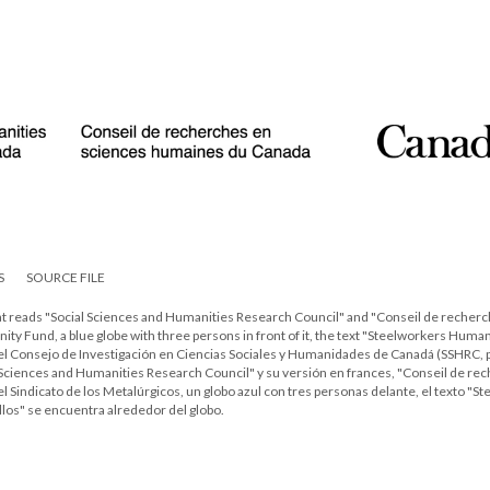
S
SOURCE FILE
that reads "Social Sciences and Humanities Research Council" and "Conseil de reche
ity Fund, a blue globe with three persons in front of it, the text "Steelworkers Hu
del Consejo de Investigación en Ciencias Sociales y Humanidades de Canadá (SSHRC, po
al Sciences and Humanities Research Council" y su versión en frances, "Conseil de 
l Sindicato de los Metalúrgicos, un globo azul con tres personas delante, el texto "
los" se encuentra alrededor del globo.