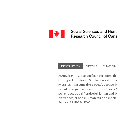
DESCRIPTION
DETAILS
CITATION
SSHRC logo, a Canadian flag next to text 
the logo of the United Steelworkers Human
Métallos" is around the globe. / Logotipo 
canadiense junto al texto que dice "Soci
por el logotipo del Fondo de Humanidad de
en frances, "Fonds Humanitaire des Métal
Source: SSHRC & USW