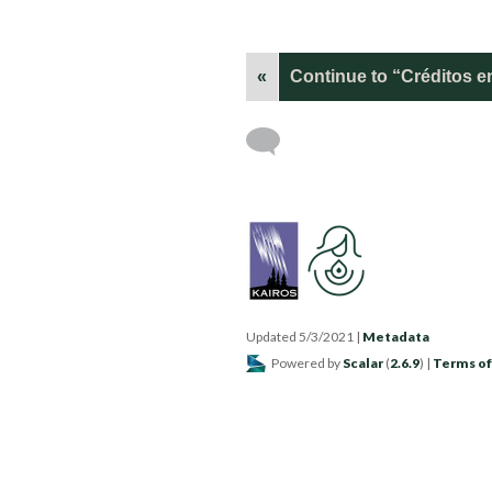
«
Continue to “Créditos 
Updated 5/3/2021
|
Metadata
Powered by
Scalar
(
2.6.9
) |
Terms of