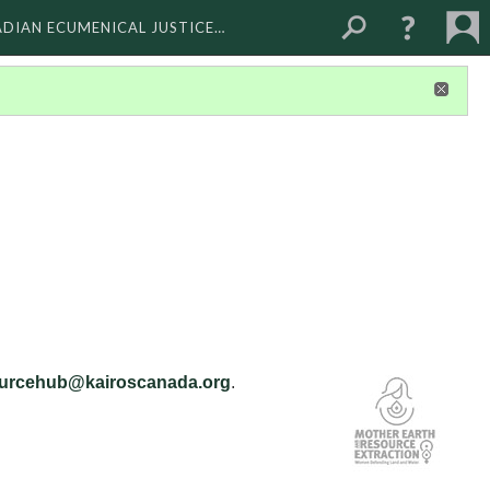
ADIAN ECUMENICAL JUSTICE…
urcehub@kairoscanada.org
.