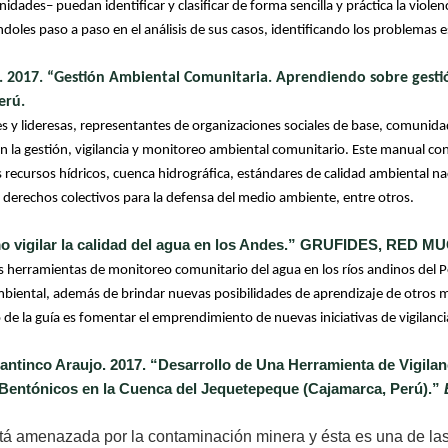
dades– puedan identificar y clasificar de forma sencilla y práctica la viol
es paso a paso en el análisis de sus casos, identificando los problemas es
 2017. “Gestión Ambiental Comunitaria. Aprendiendo sobre gestió
erú.
res y lideresas, representantes de organizaciones sociales de base, comuni
en la gestión, vigilancia y monitoreo ambiental comunitario. Este manual c
s recursos hídricos, cuenca hidrográfica, estándares de calidad ambiental nac
s derechos colectivos para la defensa del medio ambiente, entre otros.
mo vigilar la calidad del agua en los Andes.” GRUFIDES, RED MU
 herramientas de monitoreo comunitario del agua en los ríos andinos del Per
 ambiental, además de brindar nuevas posibilidades de aprendizaje de otro
 de la guía es fomentar el emprendimiento de nuevas iniciativas de vigilanci
antinco Araujo. 2017. “Desarrollo de Una Herramienta de Vigila
Bentónicos en la Cuenca del Jequetepeque (Cajamarca, Perú).”
 amenazada por la contaminación minera y ésta es una de las 