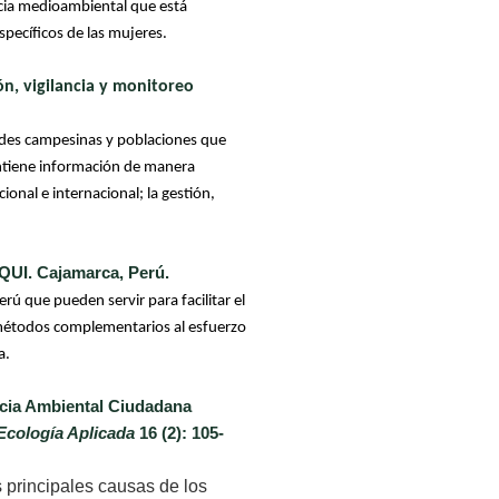
encia medioambiental que está
pecíficos de las mujeres.
n, vigilancia y monitoreo
dades campesinas y poblaciones que
ontiene información de manera
ional e internacional; la gestión,
QUI. Cajamarca, Perú.
ú que pueden servir para facilitar el
s métodos complementarios al esfuerzo
a.
ncia Ambiental Ciudadana
Ecología Aplicada
16 (2): 105-
principales causas de los