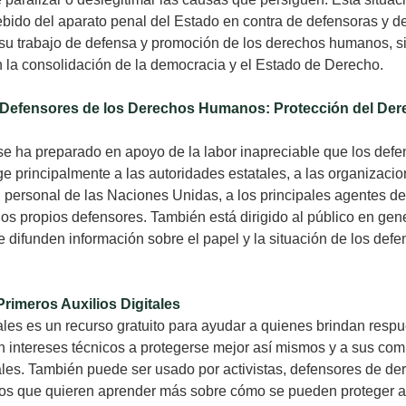
ebido del aparato penal del Estado en contra de defensoras y 
 su trabajo de defensa y promoción de los derechos humanos, si
n la consolidación de la democracia y el Estado de Derecho.
 Defensores de los Derechos Humanos: Protección del Der
 se ha preparado en apoyo de la labor inapreciable que los def
ge principalmente a las autoridades estatales, a las organiza
l personal de las Naciones Unidas, a los principales agentes del
os propios defensores. También está dirigido al público en gener
e difunden información sobre el papel y la situación de los def
rimeros Auxilios Digitales
itales es un recurso gratuito para ayudar a quienes brindan resp
con intereses técnicos a protegerse mejor así mismos y a sus co
les. También puede ser usado por activistas, defensores de d
dios que quieren aprender más sobre cómo se pueden proteger a 