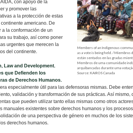
, AIDA, con apoyo de la
er y promover las
ativas a la protección de estas
l continente americano. De
 a la conformación de un
ara su trabajo, así como poner
mas urgentes que merecen la
Members of an Indigenous communit
dos del continente.
as a vote is being held. / Miembrx
están sentados en las gradas mientr
Membros de uma comunidade indí
n, Law and Development.
arquibancadas durante uma votaçã
es que Defienden los
Source: KAIROS Canada
oras de Derechos Humanos.
uera especialmente útil para las defensoras mismas. Debe ente
ento, validación y transformación de sus prácticas. Así mismo,
entas que pueden utilizar tanto ellas mismas como otros actores
s manuales existentes sobre derechos humanos y los procesos 
nsolidación de una perspectiva de género en muchos de los sis
 los derechos humanos.