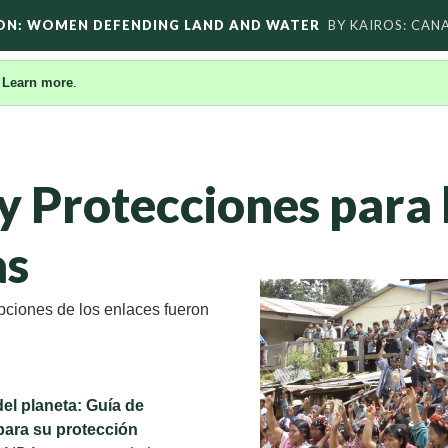
ON: WOMEN DEFENDING LAND AND WATER
BY KAIROS: CAN
.
Learn more
.
y Protecciones para 
as
pciones de los enlaces fueron
el planeta: Guía de
para su protección