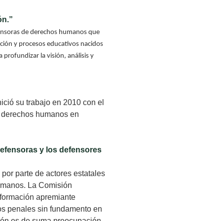
ón.”
defensoras de derechos humanos que
ación y procesos educativos nacidos
rofundizar la visión, análisis y
ció su trabajo en 2010 con el
 de derechos humanos en
defensoras y los defensores
por parte de actores estatales
 humanos. La Comisión
nformación apremiante
sos penales sin fundamento en
ación es de suma preocupación