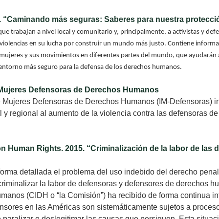
0. “Caminando más seguras: Saberes para nuestra protecci
que trabajan a nivel local y comunitario y, principalmente, a activistas y 
 violencias en su lucha por construir un mundo más justo. Contiene inform
 mujeres y sus movimientos en diferentes partes del mundo, que ayudarán a p
n entorno más seguro para la defensa de los derechos humanos.
e Mujeres Defensoras de Derechos Humanos
e Mujeres Defensoras de Derechos Humanos (IM-Defensoras) ini
al y regional al aumento de la violencia contra las defensoras
 Human Rights. 2015. “Criminalización de la labor de las 
forma detallada el problema del uso indebido del derecho penal 
e criminalizar la labor de defensoras y defensores de derechos
manos (CIDH o “la Comisión”) ha recibido de forma continua i
ensores en las Américas son sistemáticamente sujetos a proce
de paralizar o deslegitimar las causas que persiguen. Esta situ