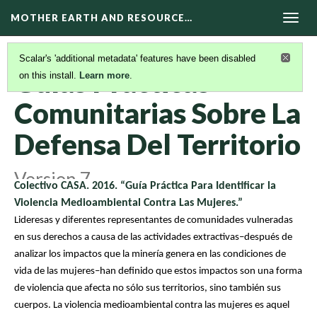
MOTHER EARTH AND RESOURCE…
Togg
navig
RESOURCES
(9/11)
Scalar's 'additional metadata' features have been disabled
Guías Practicas
on this install.
Learn more
.
Comunitarias Sobre La
Defensa Del Territorio
Version 7
Colectivo CASA. 2016. “Guía Práctica Para Identificar la
Violencia Medioambiental Contra Las Mujeres.”
Lideresas y diferentes representantes de comunidades vulneradas
en sus derechos a causa de las actividades extractivas–después de
analizar los impactos que la minería genera en las condiciones de
vida de las mujeres–han definido que estos impactos son una forma
de violencia que afecta no sólo sus territorios, sino también sus
cuerpos. La violencia medioambiental contra las mujeres es aquel