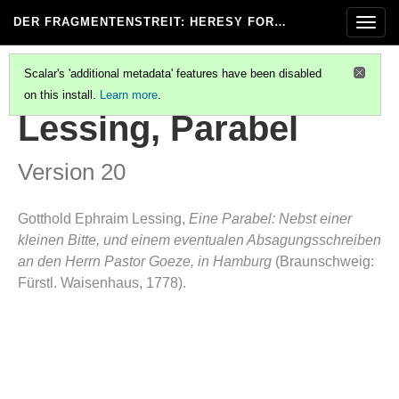
DER FRAGMENTENSTREIT
: HERESY FOR…
Togg
navig
Scalar's 'additional metadata' features have been disabled
on this install.
Learn more
.
LESSING, ANTI-GOEZE 1
Lessing, Parabel
Version 20
Gotthold Ephraim Lessing,
Eine Parabel: Nebst einer
kleinen Bitte, und einem eventualen Absagungsschreiben
an den Herrn Pastor Goeze, in Hamburg
(Braunschweig:
Fürstl. Waisenhaus, 1778).