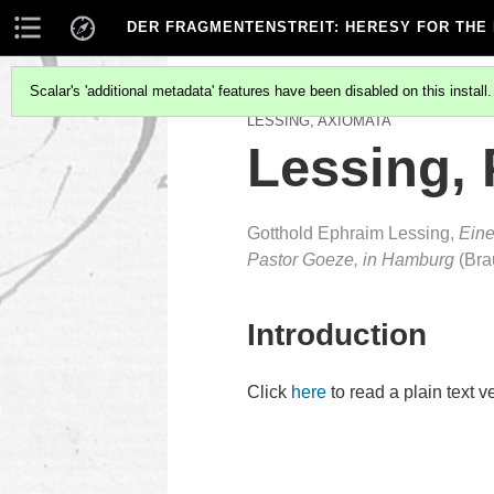
DER FRAGMENTENSTREIT
: HERESY FOR THE
Scalar's 'additional metadata' features have been disabled on this install
LESSING, AXIOMATA
Lessing, 
Gotthold Ephraim Lessing,
Eine
Pastor Goeze, in Hamburg
(Bra
Introduction
Click
here
to read a plain text v