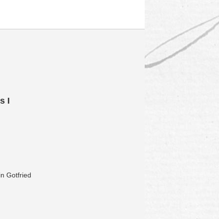
s I
in Gotfried