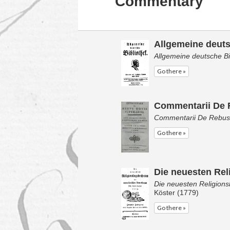
Commentary
Allgemeine deuts
Allgemeine deutsche Bi
Go there »
Commentarii De R
Commentarii De Rebus N
Go there »
Die neuesten Rel
Die neuesten Religion
Köster (1779)
Go there »