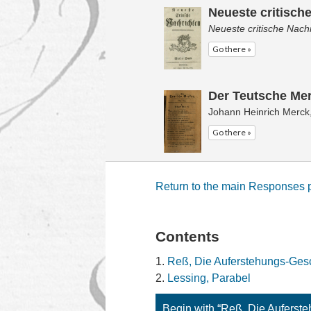
Neueste critisch
Neueste critische Nach
Go there »
Der Teutsche Mer
Johann Heinrich Merck
Go there »
Return to the main Responses
Contents
Reß, Die Auferstehungs-Gesc
Lessing, Parabel
Begin with “Reß, Die Auferste