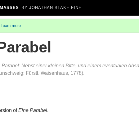
 MASSES
BY JONATHAN BLAKE FINE
.
Learn more
.
Parabel
 Parabel: Nebst einer kleinen Bitte, und einem eventualen Ab
unschweig: Fürstl. Waisenhaus, 1778).
ersion of
Eine Parabel
.