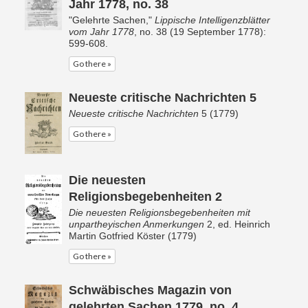
Jahr 1778, no. 38
"Gelehrte Sachen,"
Lippische Intelligenzblätter
vom Jahr 1778
, no. 38 (19 September 1778):
599-608.
Go there »
Neueste critische Nachrichten 5
Neueste critische Nachrichten
5 (1779)
Go there »
Die neuesten
Religionsbegebenheiten 2
Die neuesten Religionsbegebenheiten mit
unpartheyischen Anmerkungen
2, ed. Heinrich
Martin Gotfried Köster (1779)
Go there »
Schwäbisches Magazin von
gelehrten Sachen 1779, no. 4