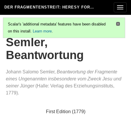
DER FRAGMENTENSTREIT
: HERESY FOR…
Togg
navig
Scalar's 'additional metadata' features have been disabled
on this install.
Learn more
.
EBERHARD, VON DEM ZWECKE HERRN LESSINGS
(1/3)
Semler,
Beantwortung
Johann Salomo Semler,
Beantwortung der Fragmente
eines Ungenannten insbesondere vom Zweck Jesu und
seiner Jünger
(Halle: Verlag des Erziehungsinstituts,
1779).
First Edition (1779)