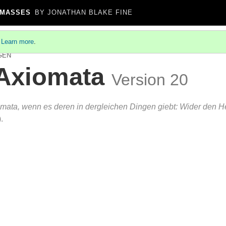
 MASSES
BY JONATHAN BLAKE FINE
.
Learn more
.
GEN
 Axiomata
Version 20
mata, wenn es deren in dergleichen Dingen giebt: Wider den He
.