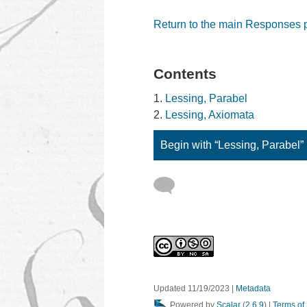
Return to the main Responses
Contents
Lessing, Parabel
Lessing, Axiomata
Begin with “Lessing, Parabel”
Updated 11/19/2023
|
Metadata
Powered by
Scalar
(
2.6.9
) |
Terms of