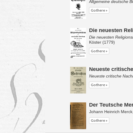
Allgemeine deutsche Bi
Go there »
Die neuesten Rel
Die neuesten Religion
Köster (1779)
Go there »
Neueste critisch
Neueste critische Nach
Go there »
Der Teutsche Mer
Johann Heinrich Merck
Go there »