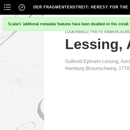
DER FRAGMENTENSTREIT
: HERESY FOR THE
Scalar's 'additional metadata' features have been disabled on this install
LÜDERWALD, FREYE ANMERCKUN
Lessing,
Gotthold Ephraim Lessing,
Axio
Hamburg
(Braunschweig, 1778)