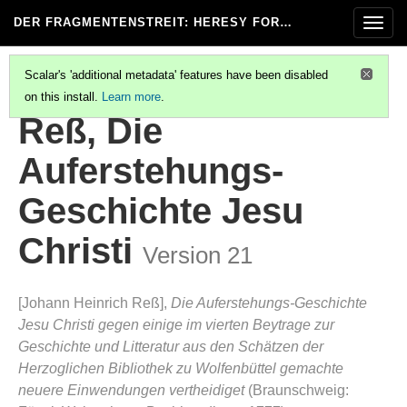
DER FRAGMENTENSTREIT
: HERESY FOR…
Togg
navig
Scalar's 'additional metadata' features have been disabled
on this install.
Learn more
.
LESSING, DUPLIK
Reß, Die
Auferstehungs-
Geschichte Jesu
Christi
Version 21
[Johann Heinrich Reß],
Die Auferstehungs-Geschichte
Jesu Christi gegen einige im vierten Beytrage zur
Geschichte und Litteratur aus den Schätzen der
Herzoglichen Bibliothek zu Wolfenbüttel gemachte
neuere Einwendungen vertheidiget
(Braunschweig: