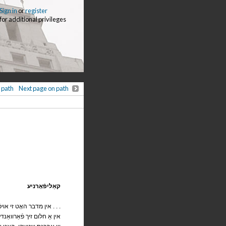
Sign in
or
register
for additional privileges
 path
Next page on path
קאַליפֿאָרניע
,אין מדבר האָט זי אויפֿגעבליט . . .
אין אַ חלום זיך פֿאַרוואַנדל