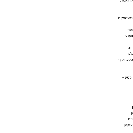
,ן זאַמד
ַנגעשפּאַנט
טעט
. . . 
וינט
.ען
ַסקען אויף
-- קטע
ן
.יט
. . . ן