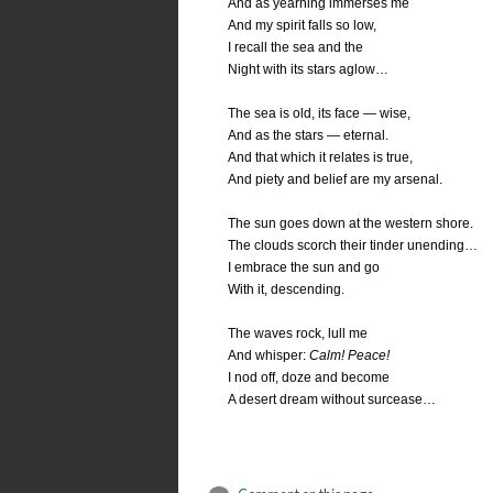
And as yearning immerses me
And my spirit falls so low,
I recall the sea and the
Night with its stars aglow…
The sea is old, its face — wise,
And as the stars — eternal.
And that which it relates is true,
And piety and belief are my arsenal.
The sun goes down at the western shore.
The clouds scorch their tinder unending…
I embrace the sun and go
With it, descending.
The waves rock, lull me
And whisper:
Calm! Peace!
I nod off, doze and become
A desert dream without surcease…