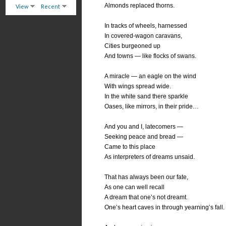
Almonds replaced thorns.
View
Recent
In tracks of wheels, harnessed
In covered-wagon caravans,
Cities burgeoned up
And towns — like flocks of swans.
A miracle — an eagle on the wind
With wings spread wide.
In the white sand there sparkle
Oases, like mirrors, in their pride…
And you and I, latecomers —
Seeking peace and bread —
Came to this place
As interpreters of dreams unsaid.
That has always been our fate,
As one can well recall
A dream that one’s not dreamt.
One’s heart caves in through yearning’s fall.