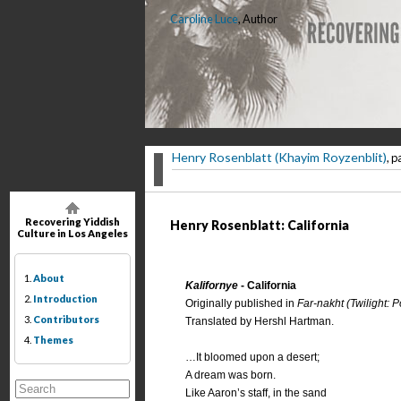
Caroline Luce
, Author
Henry Rosenblatt (Khayim Royzenblit)
, p
Recovering Yiddish
Henry Rosenblatt: California
Culture in Los Angeles
1.
About
Kalifornye
- California
2.
Introduction
Originally published in
Far-nakht (Twilight
3.
Contributors
Translated by Hershl Hartman.
4.
Themes
…It bloomed upon a desert;
A dream was born.
Like Aaron’s staff, in the sand