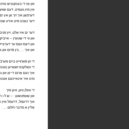
און אַז די בענקעניש טויכט
אין מײַן געמיט, דעם שווער
דערמאָן איך זיך אָן אין ים 
 . דער נאַכט מיט אירע שטערן
דער ים איז אַלט, זײַן פּנים 
.און ווי די שטערן -- אייביק
און דאָס וואָס ער דערציילט
און איך . . . בין פֿרום און גל
די זון פֿאַרגייט בײַם מערבֿ-
. . די וואָלקנס זשאַרען צונטער
איך נעם אַרום די זון און גי
מיט איר אינאיינעם אונטע
די וועלן וויגן, וויגן מיך
און שעפּטשען : -- ש ל ו ה !
איך דרעמל, דרעמל אײַן או
. . . אַליין אַ מדבר-חלום