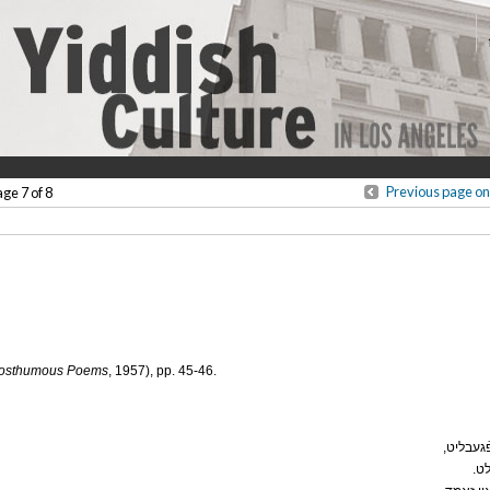
Previous page on
age 7 of 8
: Posthumous Poems
, 1957), pp. 45-46.
.ט