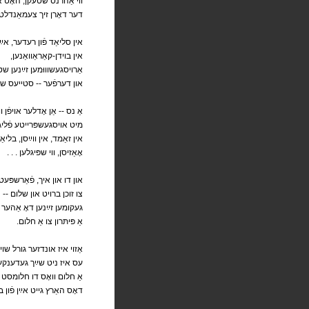
ווי אַהרנס שטעקן, האָט אי
.דער דאָרן זיך צעמאַנדלט
אין סליאַד פֿון רעדער, אײ
,אין בוידן-קאַראַוואַנען
אַרויסגעשוווּמען זײַנען ש
און דערפֿער -- סטייעס שוואַנען
אַ נס -- אַן אָדלער אויפֿן ו
מיט אויסגעשפּרייטע פֿליגל
אין זאַמד, אין װײַסן, בליא
. . . אָאַזיסן, ווי שפּיגלען
און דו און איך, פֿאַרשפּעטי
-- צו זוכן ברויט און שלום
געקומען זײַנען דאָ אַהער
.אַ פּיתּרון צו אַ חלום
.אַזוי איז אונדזער גורל שוין
עס איז ניט שײַך געדענקע
אַ חלום וואָס דו חלומסט נ
דאָס האַרץ גייט אײַן פֿון בענקע