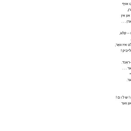
 אויף
,ן
און אין
. .
,-- קלוג
, איז וואָר
! ייביק
.ראַנד
. 
י
.ר
!  ש ל ו ם
ן ווער