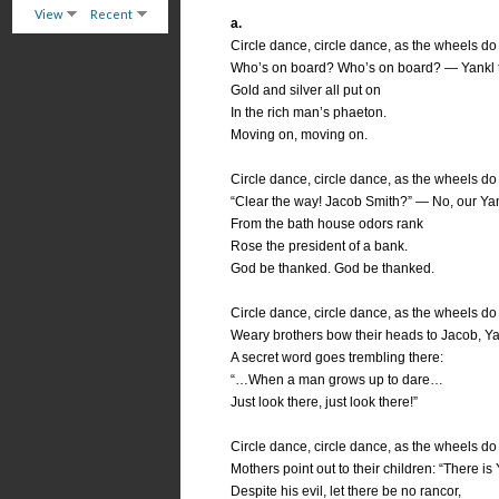
View
Recent
a.
Circle dance, circle dance, as the wheels do f
Who’s on board? Who’s on board? — Yankl t
Gold and silver all put on
In the rich man’s phaeton.
Moving on, moving on.
Circle dance, circle dance, as the wheels do f
“Clear the way! Jacob Smith?” — No, our Yan
From the bath house odors rank
Rose the president of a bank.
God be thanked. God be thanked.
Circle dance, circle dance, as the wheels do f
Weary brothers bow their heads to Jacob, Ya
A secret word goes trembling there:
“…When a man grows up to dare…
Just look there, just look there!”
Circle dance, circle dance, as the wheels do f
Mothers point out to their children: “There is
Despite his evil, let there be no rancor,