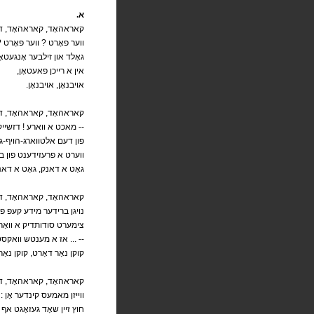
.א
קאראהאָד, קאראהאָד, דרי
ווער פאָרט ? ווער פאָרט 
גאָלד און זילבער אָנגעטאָ
,אין א רייכן פאעטאָן
.אויבנאָן, אויבנאָן
קאראהאָד, קאראהאָד, דרי
! מאכט א ווארע ! דזשייקאָב סמיט ? -- ניין, אונדזער יאנקל בעדער --
פון דעם אלטווארג-הויף-
ווערט א פרעזידענט פון בא
גאָט א דאנק, גאָט א דאנק
קאראהאָד, קאראהאָד, דרי
נויגן ברידער מידע קעפ פ
 צימערט סודותדיק א וואָרט
... אז א מענטש וואקסט אויס, איז פאָרט ... --
קוקן נאָר דאָרט, קוקן נאָר דא
קאראהאָד, קאראהאָד, דרי
ווייזן מאמעס קינדער אָן :
חוץ זיין שאָד געזאָגט אף מ