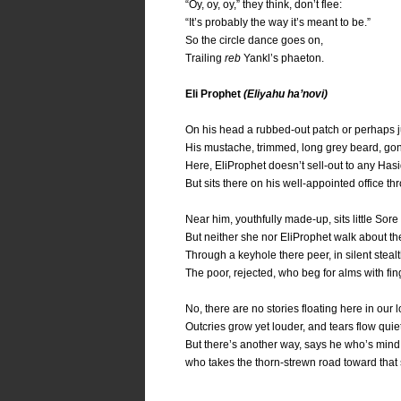
“Oy, oy, oy,” they think, don’t flee:
“It’s probably the way it’s meant to be.”
So the circle dance goes on,
Trailing
reb
Yankl’s phaeton.
Eli Prophet
(Eliyahu ha’novi)
On his head a rubbed-out patch or perhaps j
His mustache, trimmed, long grey beard, go
Here, EliProphet doesn’t sell-out to any Hasi
But sits there on his well-appointed office th
Near him, youthfully made-up, sits little Sor
But neither she nor EliProphet walk about th
Through a keyhole there peer, in silent stealt
The poor, rejected, who beg for alms with fin
No, there are no stories floating here in our l
Outcries grow yet louder, and tears flow quie
But there’s another way, says he who’s mind i
who takes the thorn-strewn road toward that s