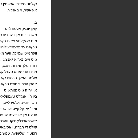
זאָלסט מיר זיין אזא מין גבי
.א פאקיר, א באנקיר
.ב
-- קוקן יונגע, אלטע לייט
משה רבינו אין דער רעכטע
מיט געגאָלטע פאות-באָר
טראָגט ער פרעמדע לוחות
ווער מיט שמייכל, ווער מי
גייט אים נאָך א גאנצע ווא
,דוד המלך זמירות זינגט
מרים הנביאהס טעצל קלינ
שלמה המלך חכמות זאָגט
אהרן הכהן קטורת טראָגט
און יהוה גייט פאָראויס
ביז ר׳ יאנקלס טעמפל-קלוי
,הערן יונגע, אלטע לייט
ווי ר׳ יאנקל קייט און שפיי
עפעס אין א פרעמדער שפ
אזש פארבלאָטיקט ווערט 
שילט די חברה, וואָס באלי
רופט זיי שלעפער, טפשים, ש