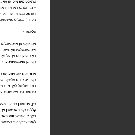
טראכט מען מיט אן אוי ... אוי 
-- מן הסתס דארף זיין אזוי --
ווארפט מען זיך אריין אין ק
.נאָך ר׳ יעקב׳ס פאעטאָן
עלינאָווי
אפן קאָפ אן אויסגעגלאנצ
מיט געגאָלטע וואָנצעס, א
דאָ פארקויפט זיך עלינאָוו
נאָר אן אויסגעפוצטער זיצט
ארום איס יונג-צוגעפארב
נאָר ניט זי ניט עלינאָווי גי
דורכן שליסל-לאָך מיט צי
הינטער טיר פארשטויסענע
ניין, עס וועכן ניט קיין מע
קללות נאָר פארמערן זיך, או
דאָך אן אנדער וועג פאר זי
לאָזט ער זיך אף דערנער ו