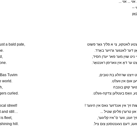
... ... אוי
אָן
ust a bald pate,
טע לאטקע, צי א פליך גאָר פשוט
ne.
.ָן דער לאנגער גרויער באָרד
d,
,י ניט שוין מער פאר יעדן חסיד
rone.
. ער דאָ אין ווארימן ראנטאָר
e Bas Tuvim
,ט זיצט שרהלע בת טובים
e world.
.יען אום אין וועלט
h,
טער קוקן בגנבה
gers curled.
., וואָס בעטלען צדקה-געלט
ocal street!
! שות זיך אין אונדזער גאס אין היגער
t and still…
... ן טרערן פליסן שטיל
s fleet,
,ך זעט, ווער ס׳איז קליגער
hining hill.
.ועג, דעם נעענטסטן צום ציל