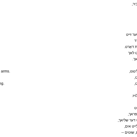
,ר
ר זייט
ד
. דאָרט
ט לאך
.ך
 arms.
,גט
,
ng.
,
.ז
ט
,ראך
,דער שליאך
,יט אים
-- וטים