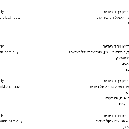
ly.
.יען זיך די רעדער
he bath-guy.
.? -- יאנקל דער בעדער
ן
ly.
.יען זיך די רעדער
kl bath-guy!
געשטאנק
.נק
.
ly.
.יען זיך די רעדער
nkl bath-guy.
.אר דזשייקאָב, יאנקל-בעדער
:
-- !ָרט
ly.
.יען זיך די רעדער
 Yankl bath-guy.
. -- אָט איז יאנקל בעדער
,יר