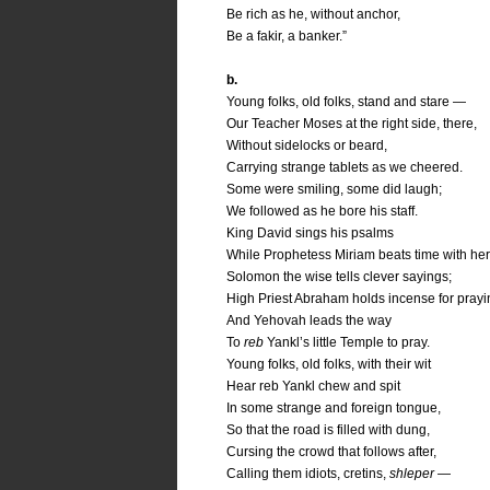
Be rich as he, without anchor,
Be a fakir, a banker.”
b.
Young folks, old folks, stand and stare —
Our Teacher Moses at the right side, there,
Without sidelocks or beard,
Carrying strange tablets as we cheered.
Some were smiling, some did laugh;
We followed as he bore his staff.
King David sings his psalms
While Prophetess Miriam beats time with her
Solomon the wise tells clever sayings;
High Priest Abraham holds incense for prayi
And Yehovah leads the way
To
reb
Yankl’s little Temple to pray.
Young folks, old folks, with their wit
Hear reb Yankl chew and spit
In some strange and foreign tongue,
So that the road is filled with dung,
Cursing the crowd that follows after,
Calling them idiots, cretins,
shleper
—