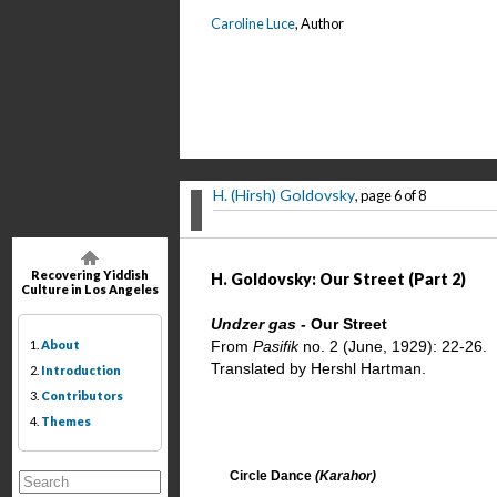
Caroline Luce
, Author
H. (Hirsh) Goldovsky
, page 6 of 8
Recovering Yiddish
H. Goldovsky: Our Street (Part 2)
Culture in Los Angeles
Undzer gas -
Our Street
1.
About
From
Pasifik
no. 2 (June, 1929): 22-26.
Translated by Hershl Hartman.
2.
Introduction
3.
Contributors
4.
Themes
Circle Dance
(Karahor)