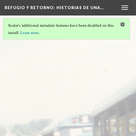
A PHP Error was encountered
REFUGIO Y RETORNO
: HISTORIAS DE UNA…
Togg
Severity: Warning
navig
Scalar's 'additional metadata' features have been disabled on this
Message: Undefined array key 1051471
install.
Learn more
.
Filename: libraries/RDF_Object.php
Line Number: 1034
A PHP Error was encountered
Severity: Warning
Message: Undefined array key 1051334
Filename: libraries/RDF_Object.php
Line Number: 1034