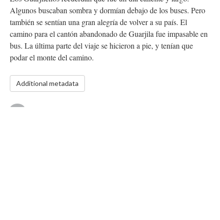
Algunos buscaban sombra y dormían debajo de los buses. Pero
también se sentían una gran alegría de volver a su país. El
camino para el cantón abandonado de Guarjila fue impasable en
bus. La última parte del viaje se hicieron a pie, y tenían que
podar el monte del camino.
Additional metadata
Updated 4/26/2022
|
Metadata
Powered by
Scalar
(
2.6.9
) |
Terms of Service
|
Privacy Policy
|
Scalar
Feedback