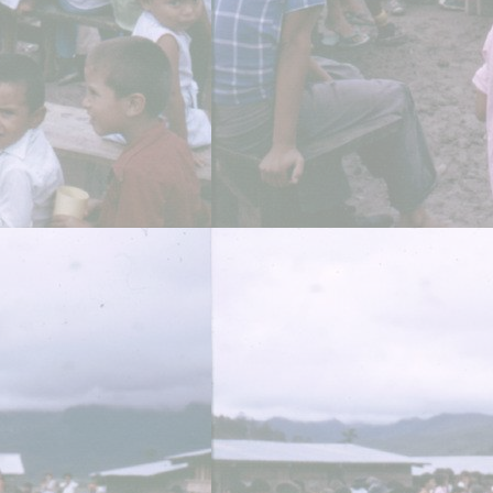
A PHP Error was encountered
Severity: Warning
Message: Undefined array key 1051427
Filename: libraries/RDF_Object.php
Line Number: 1034
A PHP Error was encountered
Severity: Warning
Message: Undefined array key 1051440
Filename: libraries/RDF_Object.php
Line Number: 1034