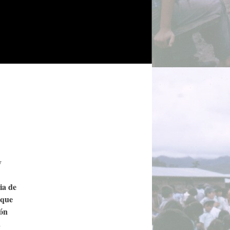
y
ia de
 que
ión
.