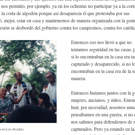
nos permitió, por ejemplo, ya en los ochentas no participar ya a la cort
y a la corta de algodón porque así desaparecía él que protestaba por sus
ó, mejor, estar en casa y mantenernos de manera organizada con la gent
resión se desbordó del gobierno contra los campesinos, contra los católi
Entonces eso nos llevó a que no
teníamos seguridad en las casas, 
si lo encontraban en la casa era t
capturado y desaparecido, si no l
encontraban en la casa era de la 
manera.
Entonces huíamos juntos con la g
mujeres, ancianos, y niños. Enton
huir, por necesidad, nosotros nun
pensábamos en una guerra, si no
nos salimos para defendernos de 
capturados. Pero ya estando en la
a en Las Aradas