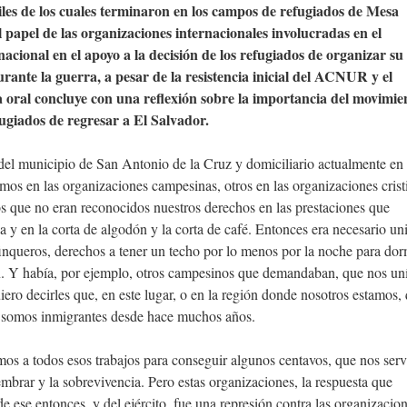
les de los cuales terminaron en los campos de refugiados de Mesa
papel de las organizaciones internacionales involucradas en el
cional en el apoyo a la decisión de los refugiados de organizar su
urante la guerra, a pesar de la resistencia inicial del ACNUR y el
a oral concluye con una reflexión sobre la importancia del movimie
fugiados de regresar a El Salvador.
del municipio de San Antonio de la Cruz y domiciliario actualmente en
mos en las organizaciones campesinas, otros en las organizaciones crist
 que no eran reconocidos nuestros derechos en las prestaciones que
y en la corta de algodón y la corta de café. Entonces era necesario un
 finqueros, derechos a tener un techo por lo menos por la noche para dor
ón. Y había, por ejemplo, otros campesinos que demandaban, que nos u
ero decirles que, en este lugar, o en la región donde nosotros estamos, 
os somos inmigrantes desde hace muchos años.
os a todos esos trabajos para conseguir algunos centavos, que nos serv
 sembrar y la sobrevivencia. Pero estas organizaciones, la respuesta que
e ese entonces, y del ejército, fue una represión contra las organizacio