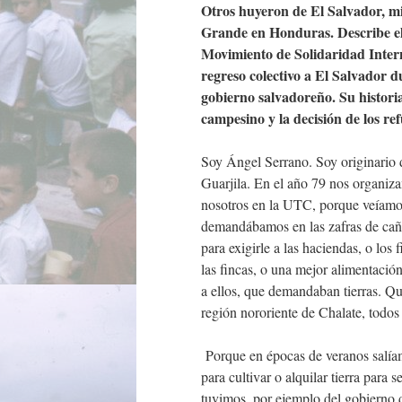
Otros huyeron de El Salvador, mi
Grande en Honduras. Describe el 
Movimiento de Solidaridad Interna
regreso colectivo a El Salvador d
gobierno salvadoreño. Su histori
campesino y la decisión de los re
Soy Ángel Serrano. Soy originario 
Guarjila. En el año 79 nos organiza
nosotros en la UTC, porque veíamos
demandábamos en las zafras de caña 
para exigirle a las haciendas, o los
las fincas, o una mejor alimentaci
a ellos, que demandaban tierras. Qui
región nororiente de Chalate, tod
Porque en épocas de veranos salíam
para cultivar o alquilar tierra para
tuvimos, por ejemplo del gobierno d