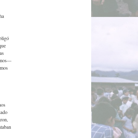
cha
bligó
que
as
damos—
imos
nos
lado
aron,
ataban