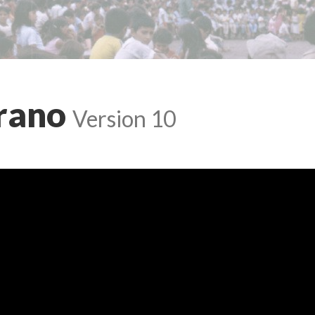
rano
Version 10