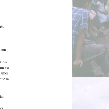
nto
ianas,
irnos
mir en
níamos
que la
ían
nes