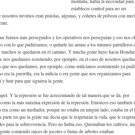
montaña, había la necesidad para
establecer control para no ser
e nosotros tuvimos eran pistolas, algunas, y cohetes de pólvora con me
gente.
e fuimos más perseguidos y los operativos nos perseguían y eso nos o
o con lo que pudiéramos, o quitarle las armas a los mismos patrulleros 
, muchos se quedaron en el camino. Y mucha gente huyo hacia Hondur
ue nos quedamos resistiendo, por ejemplo, en el caso de nosotros que
s que nos quedamos, por ejemplo, como milicianos sosteniendo ya pud
no era la guerrilla, era la milicia o era gente que nos organizamos para
uí y huir para que siguiera la gente.
pel. Y la represión se fue acrecentando de tal manera que se da, por
as como la más máxima expresión de la represión. Entonces eso también 
era como un mediador, porque no estaba en ningún lado, estaba en el 
a parte en que la gente me decía que le respetaran la vida, que le respet
ales para la sobrevivencia. Pero no había eso. Quemaban los cultivos, m
gente comiendo raíces de jocotes o frutas de árboles estaban.