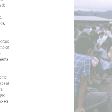
a de
e,
cos,
porque
ambién
o
misma
ente:
ces al
ca
 que
no ser