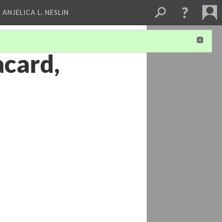
 ANJELICA L. NESLIN
acard,