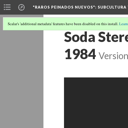
"RAROS PEINADOS NUEVOS"
: SUBCULTURA
Scalar's 'additional metadata' features have been disabled on this install.
Learn
Soda Stere
1984
Version