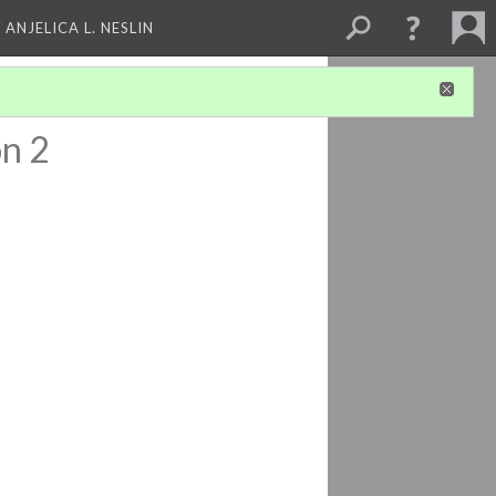
 ANJELICA L. NESLIN
on 2