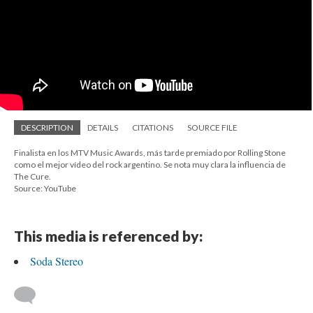
DESCRIPTION
DETAILS
CITATIONS
SOURCE FILE
Finalista en los MTV Music Awards, más tarde premiado por Rolling Stone
como el mejor vídeo del rock argentino. Se nota muy clara la influencia de
The Cure.
Source: YouTube
This media is referenced by:
Soda Stereo