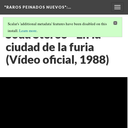
"RAROS PEINADOS NUEVOS"
:…
Togg
navig
Scalar's 'additional metadata' features have been disabled on this
Soda Stereo - En la
install.
Learn more
.
ciudad de la furia
(Vídeo oficial, 1988)