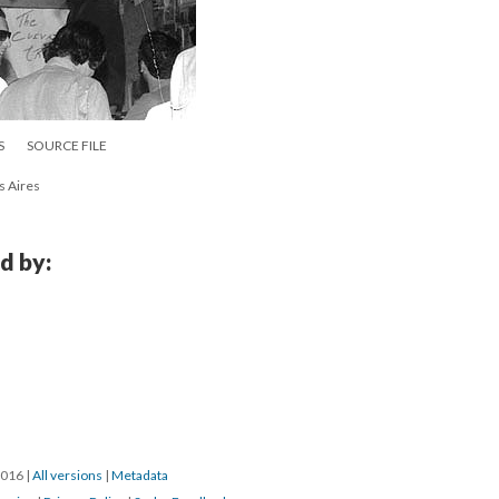
S
SOURCE FILE
s Aires
d by:
/2016
|
All versions
|
Metadata