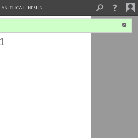
 ANJELICA L. NESLIN
1