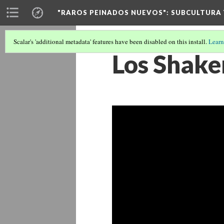
"RAROS PEINADOS NUEVOS"
: SUBCULTURA
Scalar's 'additional metadata' features have been disabled on this install.
Learn
Los Shaker