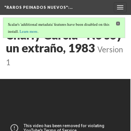
"RAROS PEINADOS NUEVOS"
:…
Togg
navig
Scalar's 'additional metadata' features have been disabled on this
Charly García - No soy
install.
Learn more
.
un extraño, 1983
Version
1