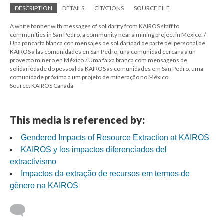
DESCRIPTION
DETAILS
CITATIONS
SOURCE FILE
A white banner with messages of solidarity from KAIROS staff to
communities in San Pedro, a community near a mining project in Mexico. /
Una pancarta blanca con mensajes de solidaridad de parte del personal de
KAIROS a las comunidades en San Pedro, una comunidad cercana a un
proyecto minero en México./ Uma faixa branca com mensagens de
solidariedade do pessoal da KAIROS às comunidades em San Pedro, uma
comunidade próxima a um projeto de mineração no México.
Source: KAIROS Canada
This media is referenced by:
Gendered Impacts of Resource Extraction at KAIROS
KAIROS y los impactos diferenciados del
extractivismo
Impactos da extração de recursos em termos de
gênero na KAIROS