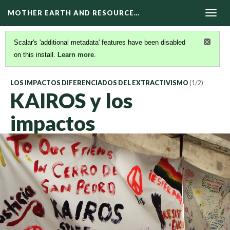
MOTHER EARTH AND RESOURCE…
Togg
navig
Scalar's 'additional metadata' features have been disabled
on this install.
Learn more
.
LOS IMPACTOS DIFERENCIADOS DEL EXTRACTIVISMO
(1/2)
KAIROS y los
impactos
diferenciados del
extractivismo