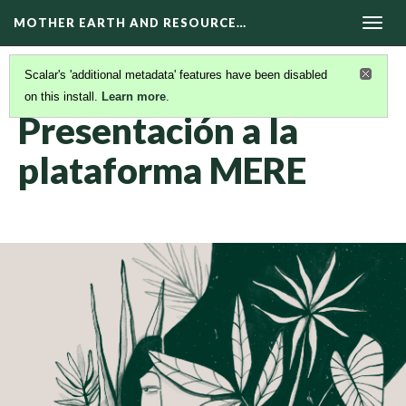
MOTHER EARTH AND RESOURCE…
Togg
navig
Scalar's 'additional metadata' features have been disabled
on this install.
Learn more
.
ACERCA DE LA PLATAFORMA MERE
(1/5)
Presentación a la
plataforma MERE