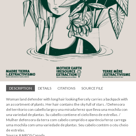
DESCRIPTION
DETAILS
CITATIONS
SOURCE FILE
Woman land defender with long hair looking fiercely carries a backpack with
an assortment of plants. Her hair contains the sky full of stars. / Defensora
del territorio con cabello largo y una mirada ferez que lleva una mochila con
una variedad de plantas. Su cabello contiene el cielo lleno de estrellas. /
Mulher defensora da terra com cabelo comprido e aparência feroz carrega
uma mochila com uma variedade de plantas. Seu cabelo contém o céu cheio
de estrelas.
Source: KAIROS Canada