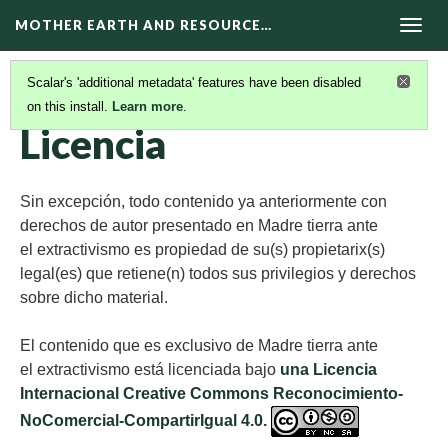
MOTHER EARTH AND RESOURCE…
Togg
navig
Scalar's 'additional metadata' features have been disabled
on this install.
Learn more
.
ACERCA DE LA PLATAFORMA MERE
(4/5)
Licencia
Sin excepción, todo contenido ya anteriormente con
derechos de autor presentado en Madre tierra ante
el extractivismo es propiedad de su(s) propietarix(s)
legal(es) que retiene(n) todos sus privilegios y derechos
sobre dicho material.
El contenido que es exclusivo de Madre tierra ante
el extractivismo está licenciada bajo
una Licencia
Internacional Creative Commons Reconocimiento-
NoComercial-CompartirIgual 4.0.