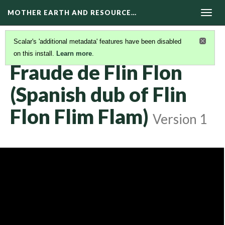
MOTHER EARTH AND RESOURCE…
Togg
navig
Scalar's 'additional metadata' features have been disabled
on this install.
Learn more
.
DOCUMENTALES
(6/17)
Fraude de Flin Flon
(Spanish dub of Flin
Flon Flim Flam)
Version 1