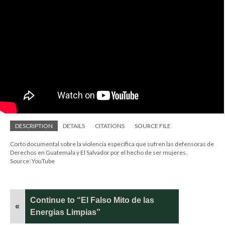
DESCRIPTION
DETAILS
CITATIONS
SOURCE FILE
Corto documental sobre la violencia específica que sufren las defensoras de
Derechos en Guatemala y El Salvador por el hecho de ser mujeres.
Source: YouTube
Continue to “El Falso Mito de las
«
Energias Limpias”