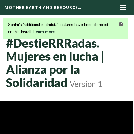
MOTHER EARTH AND RESOURCE…
Togg
navig
Scalar's 'additional metadata' features have been disabled
on this install.
Learn more
.
DOCUMENTALES
(10/17)
#DestieRRRadas.
Mujeres en lucha |
Alianza por la
Solidaridad
Version 1