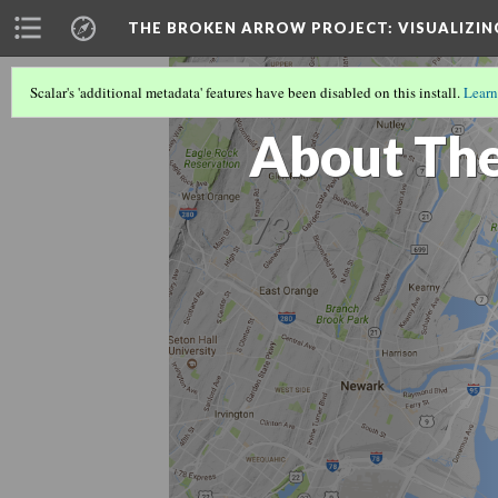
THE BROKEN ARROW PROJECT
: VISUALIZI
Scalar's 'additional metadata' features have been disabled on this install.
Learn
THE BROKEN ARROW PROJECT
About The
73