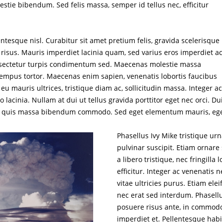
stie bibendum. Sed felis massa, semper id tellus nec, efficitur
ntesque nisl. Curabitur sit amet pretium felis, gravida scelerisque 
risus. Mauris imperdiet lacinia quam, sed varius eros imperdiet ac
onsectetur turpis condimentum sed. Maecenas molestie massa
tempus tortor. Maecenas enim sapien, venenatis lobortis faucibus
eu mauris ultrices, tristique diam ac, sollicitudin massa. Integer a
 lacinia. Nullam at dui ut tellus gravida porttitor eget nec orci. Du
a quis massa bibendum commodo. Sed eget elementum mauris, eg
Phasellus Ivy Mike tristique urn
pulvinar suscipit. Etiam ornare
a libero tristique, nec fringilla 
efficitur. Integer ac venenatis 
vitae ultricies purus. Etiam ele
nec erat sed interdum. Phasell
posuere risus ante, in commod
imperdiet et. Pellentesque habi