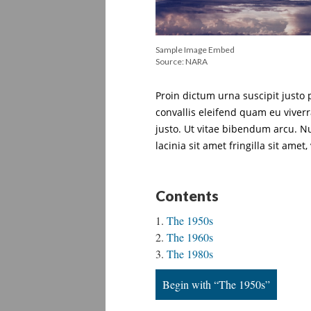
Sample Image Embed
Source: NARA
Proin dictum urna suscipit justo 
convallis eleifend quam eu viverr
justo. Ut vitae bibendum arcu. N
lacinia sit amet fringilla sit amet,
Contents
The 1950s
The 1960s
The 1980s
Begin with “The 1950s”