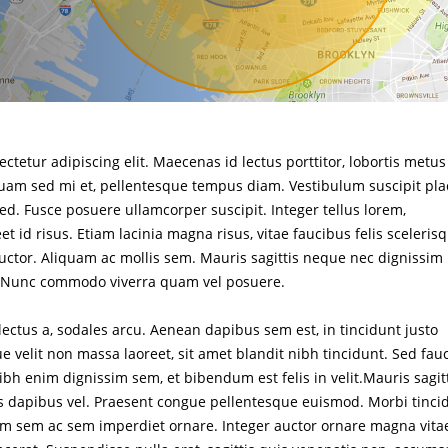
ctetur adipiscing elit. Maecenas id lectus porttitor, lobortis metus
liquam sed mi et, pellentesque tempus diam. Vestibulum suscipit pla
ed. Fusce posuere ullamcorper suscipit. Integer tellus lorem,
t id risus. Etiam lacinia magna risus, vitae faucibus felis sceleris
auctor. Aliquam ac mollis sem. Mauris sagittis neque nec dignissim
. Nunc commodo viverra quam vel posuere.
lectus a, sodales arcu. Aenean dapibus sem est, in tincidunt justo
 velit non massa laoreet, sit amet blandit nibh tincidunt. Sed fau
h enim dignissim sem, et bibendum est felis in velit.Mauris sagit
tus dapibus vel. Praesent congue pellentesque euismod. Morbi tinci
trum sem ac sem imperdiet ornare. Integer auctor ornare magna vita