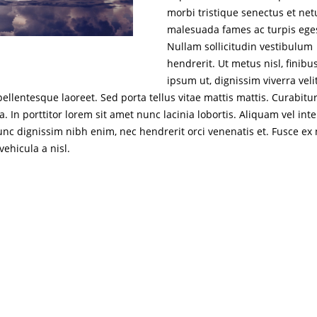
morbi tristique senectus et net
malesuada fames ac turpis ege
Nullam sollicitudin vestibulum
hendrerit. Ut metus nisl, finibu
ipsum ut, dignissim viverra velit
pellentesque laoreet. Sed porta tellus vitae mattis mattis. Curabitu
a. In porttitor lorem sit amet nunc lacinia lobortis. Aliquam vel in
unc dignissim nibh enim, nec hendrerit orci venenatis et. Fusce ex
 vehicula a nisl.