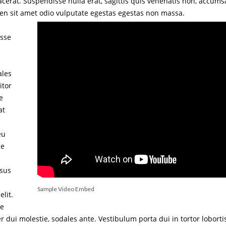
acerat. Suspendisse nulla erat, sagittis quis venenatis non, accum
ien sit amet odio vulputate egestas egestas non massa.
asse
ales
itor
e
at
eu
ue
isus
Sample Video Embed
elit.
ue
r dui molestie, sodales ante. Vestibulum porta dui in tortor loborti