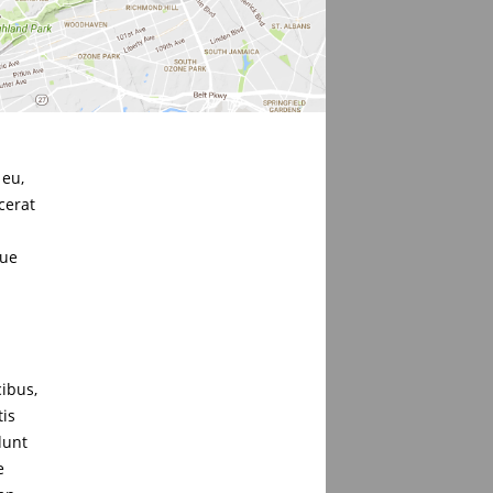
 eu,
cerat
que
cibus,
tis
dunt
e