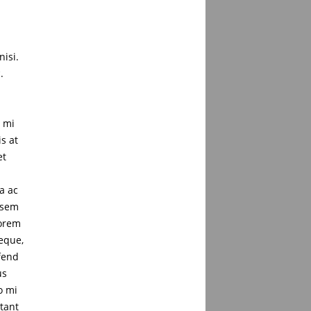
nisi.
.
c mi
is at
et
a ac
 sem
lorem
neque,
ifend
us
o mi
tant