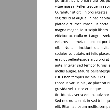
pulvinar. Nunc ornare ultrices pl
vitae massa. Pellentesque in sap
Curabitur ut orci in orci egestas
sagittis id at augue. In hac habit
platea dictumst. Phasellus porta
magna magna, id suscipit libero
efficitur ut. Nulla orci augue, sod
vel eros sit amet, consequat portt
nibh. Nullam tincidunt, diam vita
sodales vulputate, mi felis placer
erat, ut pellentesque arcu orci at
ante. Integer sed tempor turpis, 
mollis augue. Mauris pellentesq
risus non tempus lacinia. Cras
rhoncus varius nisi, ac placerat r
gravida vel. Fusce eu neque
tincidunt, viverra velit a, pulvinar 
Sed nec nulla erat. In sed tristiq
elit. Etiam at ipsum mollis, sempe