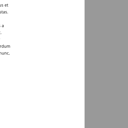
us et
stas.
s a
.
r
terdum
 nunc,