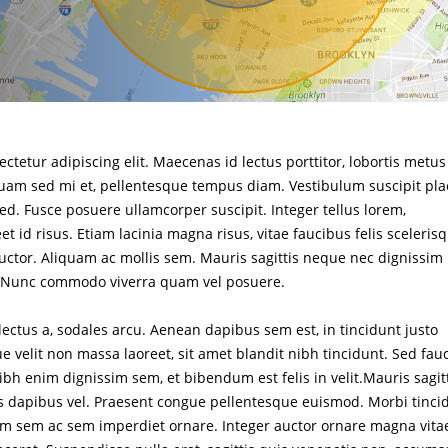
ctetur adipiscing elit. Maecenas id lectus porttitor, lobortis metus
liquam sed mi et, pellentesque tempus diam. Vestibulum suscipit pla
ed. Fusce posuere ullamcorper suscipit. Integer tellus lorem,
t id risus. Etiam lacinia magna risus, vitae faucibus felis sceleris
auctor. Aliquam ac mollis sem. Mauris sagittis neque nec dignissim
. Nunc commodo viverra quam vel posuere.
lectus a, sodales arcu. Aenean dapibus sem est, in tincidunt justo
 velit non massa laoreet, sit amet blandit nibh tincidunt. Sed fau
h enim dignissim sem, et bibendum est felis in velit.Mauris sagit
tus dapibus vel. Praesent congue pellentesque euismod. Morbi tinci
trum sem ac sem imperdiet ornare. Integer auctor ornare magna vita