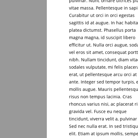
pulvinar. Nunc ornare ultrices pl
vitae massa. Pellentesque in sap
Curabitur ut orci in orci egestas
sagittis id at augue. In hac habit
platea dictumst. Phasellus porta
magna magna, id suscipit libero
efficitur ut. Nulla orci augue, sod
vel eros sit amet, consequat portt
nibh. Nullam tincidunt, diam vita
sodales vulputate, mi felis placer
erat, ut pellentesque arcu orci at
ante. Integer sed tempor turpis, 
mollis augue. Mauris pellentesq
risus non tempus lacinia. Cras
rhoncus varius nisi, ac placerat r
gravida vel. Fusce eu neque
tincidunt, viverra velit a, pulvinar 
Sed nec nulla erat. In sed tristiq
elit. Etiam at ipsum mollis, sempe