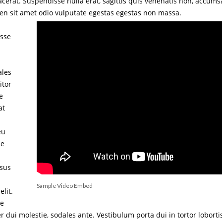
acerat. Suspendisse nulla erat, sagittis quis venenatis non, accum
ien sit amet odio vulputate egestas egestas non massa.
asse
ales
itor
e
at
eu
ue
isus
Sample Video Embed
elit.
ue
r dui molestie, sodales ante. Vestibulum porta dui in tortor loborti