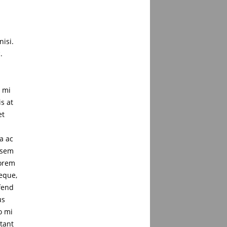
nisi.
.
c mi
is at
et
a ac
 sem
lorem
neque,
ifend
us
o mi
tant