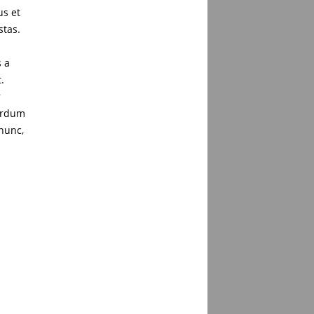
us et
stas.
s a
.
r
terdum
 nunc,