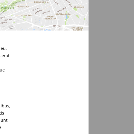
 eu,
cerat
que
cibus,
tis
dunt
e