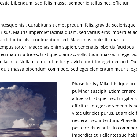
stie bibendum. Sed felis massa, semper id tellus nec, efficitur
ntesque nisl. Curabitur sit amet pretium felis, gravida scelerisque 
risus. Mauris imperdiet lacinia quam, sed varius eros imperdiet ac
onsectetur turpis condimentum sed. Maecenas molestie massa
tempus tortor. Maecenas enim sapien, venenatis lobortis faucibus
eu mauris ultrices, tristique diam ac, sollicitudin massa. Integer a
 lacinia. Nullam at dui ut tellus gravida porttitor eget nec orci. Du
a quis massa bibendum commodo. Sed eget elementum mauris, eg
Phasellus Ivy Mike tristique urn
pulvinar suscipit. Etiam ornare
a libero tristique, nec fringilla 
efficitur. Integer ac venenatis 
vitae ultricies purus. Etiam ele
nec erat sed interdum. Phasell
posuere risus ante, in commod
imperdiet et. Pellentesque habi