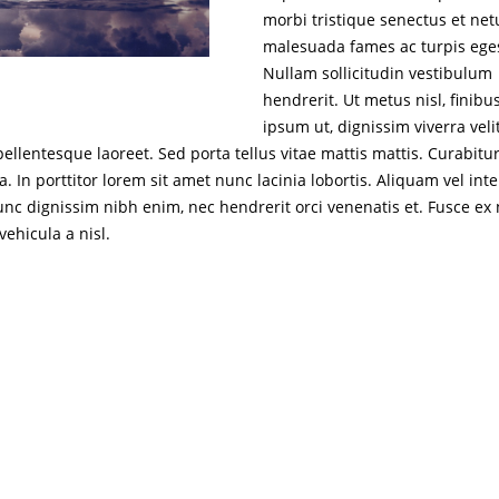
morbi tristique senectus et net
malesuada fames ac turpis ege
Nullam sollicitudin vestibulum
hendrerit. Ut metus nisl, finibu
ipsum ut, dignissim viverra velit
pellentesque laoreet. Sed porta tellus vitae mattis mattis. Curabitu
a. In porttitor lorem sit amet nunc lacinia lobortis. Aliquam vel in
unc dignissim nibh enim, nec hendrerit orci venenatis et. Fusce ex
 vehicula a nisl.