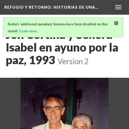
REFUGIO Y RETORNO
: HISTORIAS DE UNA…
Togg
navig
Scalar's 'additional metadata' features have been disabled on this
Jon Cortina y Señora
install.
Learn more
.
Isabel en ayuno por la
paz, 1993
Version 2