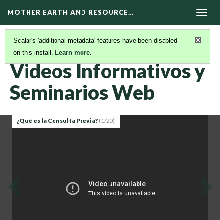
MOTHER EARTH AND RESOURCE…
Togg
navig
Scalar's 'additional metadata' features have been disabled
on this install.
Learn more
.
VIDEOS EN ESPAÑOL
(1/3)
Videos Informativos y
Seminarios Web
¿Qué es la Consulta Previa?
(1/20)
Previous
Ne