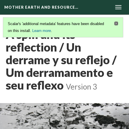
MOTHER EARTH AND RESOURCE…
Togg
navig
Scalar's 'additional metadata' features have been disabled
A spill and its
on this install.
Learn more
.
reflection / Un
derrame y su reflejo /
Um derramamento e
seu reflexo
Version 3