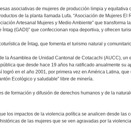
esas asociativas de mujeres de producción limpia y equitativa 
roductos de la planta llamada Lufa. “Asociación de Mujeres El
ciación Artesanal Mujeres y Medio Ambiente” que transforma la 
 Íntag (GADI)” que confeccionan ropa deportiva, y ofrecen turis
turística de Íntag, que fomenta el turismo natural y comunitario
s de la Asamblea de Unidad Cantonal de Cotacachi (AUCC), un e
a pública que desde hace 19 años ha ratificado anualmente su a
Así logró en el año 2001, por primera vez en América Latina, qu
ntón Ecológico y saludable” libre de minería.
es de formación y difusión de derechos humanos y de la natural
e los impactos de la violencia política se analicen desde las c
históricas de las mujeres que se ven agravadas por la violencia 