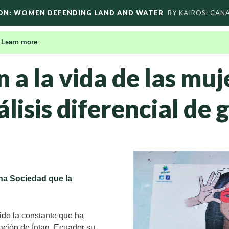
ON: WOMEN DEFENDING LAND AND WATER
BY KAIROS: CAN
.
Learn more
.
 a la vida de las muj
álisis diferencial de
na Sociedad que la
ido la constante que ha
ación de Íntag, Ecuador su