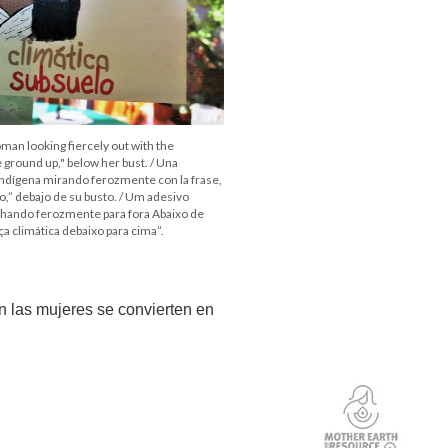
man looking fiercely out with the
 ground up," below her bust. / Una
indígena mirando ferozmente con la frase,
lo,” debajo de su busto. / Um adesivo
hando ferozmente para fora Abaixo de
iça climática debaixo para cima”.
n las mujeres se convierten en