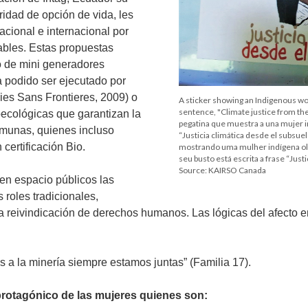
ridad de opción de vida, les
acional e internacional por
ables. Estas propuestas
to de mini generadores
a podido ser ejecutado por
es Sans Frontieres, 2009) o
A sticker showing an Indigenous wo
sentence, "Climate justice from the
ecológicas que garantizan la
pegatina que muestra a una mujer 
omunas, quienes incluso
“Justicia climática desde el subsue
certificación Bio.
mostrando uma mulher indígena ol
seu busto está escrita a frase “Just
Source: KAIRSO Canada
en espacio públicos las
roles tradicionales,
a reivindicación de derechos humanos. Las lógicas del afecto e
a la minería siempre estamos juntas” (Familia 17).
 protagónico de las mujeres quienes son: