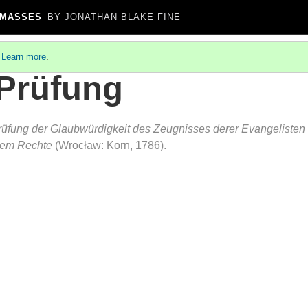
 MASSES
BY JONATHAN BLAKE FINE
.
Learn more
.
 Prüfung
rüfung der Glaubwürdigkeit des Zeugnisses derer Evangelisten
hem Rechte
(Wrocław: Korn, 1786).