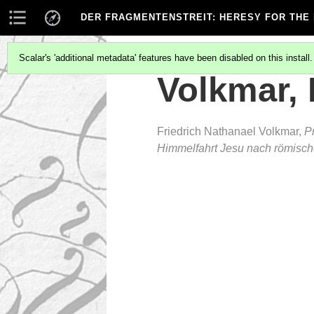
DER FRAGMENTENSTREIT
: HERESY FOR THE
Scalar's 'additional metadata' features have been disabled on this install
Volkmar,
Friedrich Nathanael Volkmar,
P
Himmelfahrt Jesu nach römisc