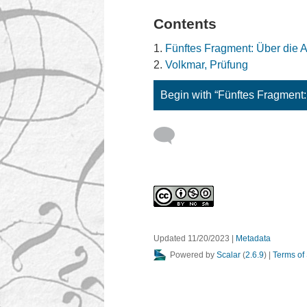
Contents
Fünftes Fragment: Über die 
Volkmar, Prüfung
Begin with “Fünftes Fragment
Updated 11/20/2023
|
Metadata
Powered by
Scalar
(
2.6.9
) |
Terms of