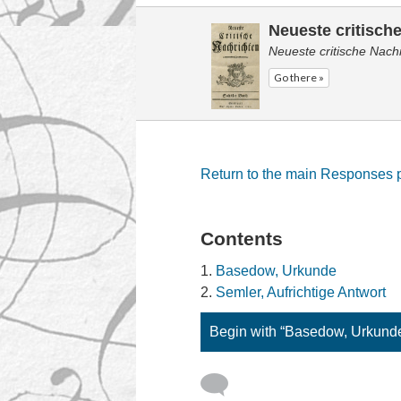
Neueste critisch
Neueste critische Nach
Go there »
Return to the main Responses
Contents
Basedow, Urkunde
Semler, Aufrichtige Antwort
Begin with “Basedow, Urkund