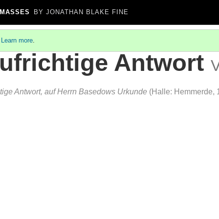
 MASSES
BY JONATHAN BLAKE FINE
.
Learn more
.
ufrichtige Antwort
V
htige Antwort, auf Herrn Basedows Urkunde
(Halle: Hemmerde, 