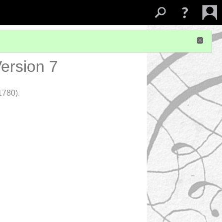
ersion 7
1780).