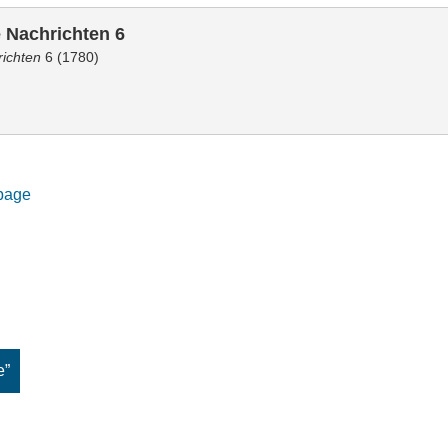
e Nachrichten 6
richten
6 (1780)
 page
e”