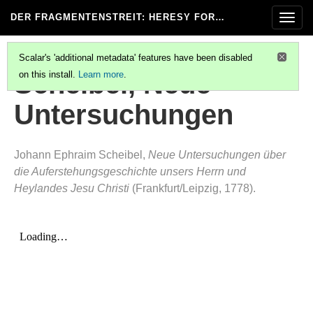
DER FRAGMENTENSTREIT
: HERESY FOR…
Togg
navig
Scalar's 'additional metadata' features have been disabled
Scheibel, Neue
on this install.
Learn more
.
Untersuchungen
Johann Ephraim Scheibel,
Neue Untersuchungen über
die Auferstehungsgeschichte unsers Herrn und
Heylandes Jesu Christi
(Frankfurt/Leipzig, 1778).