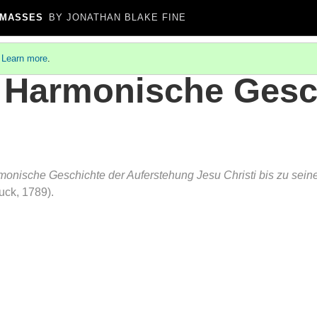
 MASSES
BY JONATHAN BLAKE FINE
.
Learn more
.
, Harmonische Gesc
onische Geschichte der Auferstehung Jesu Christi bis zu seine
uck, 1789).