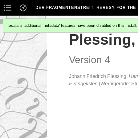
DER FRAGMENTENSTREIT
: HERESY FOR THE
Scalar's 'additional metadata' features have been disabled on this install
Plessing
Version 4
Johann Friedrich Plessing,
Harm
Evangelisten
(Wernigerode: Str