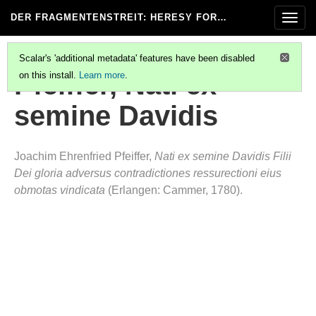
DER FRAGMENTENSTREIT
: HERESY FOR…
Togg
navig
Scalar's 'additional metadata' features have been disabled
Pfeiffer, Nati ex
on this install.
Learn more
.
semine Davidis
Joachim Ehrenfried Pfeiffer,
Nati ex semine Davidis Filii
Dei gloria adversus contradictiones ressurectioni eius
obmotas vindicata
(Erlangen: Cammer, 1780).