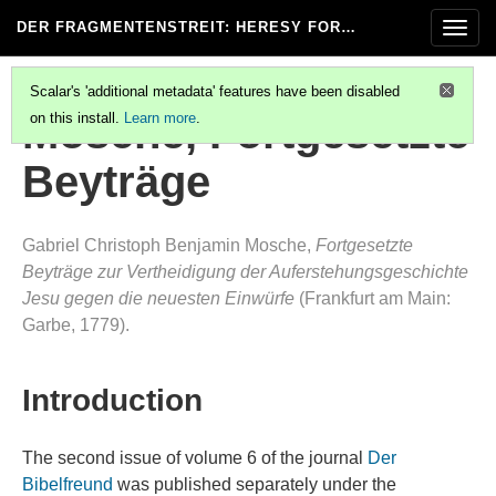
DER FRAGMENTENSTREIT
: HERESY FOR…
Togg
navig
Scalar's 'additional metadata' features have been disabled
Mosche, Fortgesetzte
on this install.
Learn more
.
Beyträge
Gabriel Christoph Benjamin Mosche,
Fortgesetzte
Beyträge zur Vertheidigung der Auferstehungsgeschichte
Jesu gegen die neuesten Einwürfe
(Frankfurt am Main:
Garbe, 1779).
Introduction
The second issue of volume 6 of the journal
Der
Bibelfreund
was published separately under the