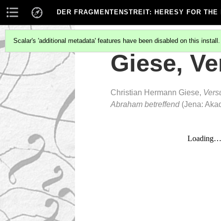
DER FRAGMENTENSTREIT
: HERESY FOR THE
Scalar's 'additional metadata' features have been disabled on this install
Giese, V
Christian Hermann Giese,
Vers
Abraham betreffend
(Jena: Aka