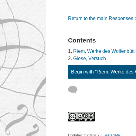
Return to the main Responses
Contents
Riem, Werke des Wolfenbüttl
Giese, Versuch
Begin with “Riem, Werke des 
Updated 11/19/2023
|
Metadata